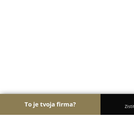
To je tvoja firma?
Zist
Orly Zábavy
Kasína, Pivárne, Únikové hry - Šamo