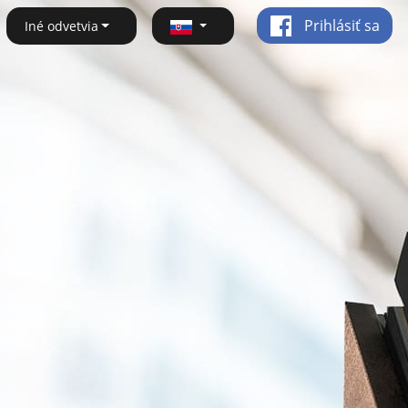
Prihlásiť sa
Iné odvetvia