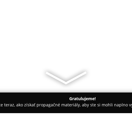
Gratulujeme!
ite teraz, ako získať propagačné materiály, aby ste si mohli naplno 
rín
Skákacie hrady Šamorín