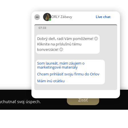
ORLY Zábavy
Live chat
07:33
Dobrý deň, radi Vám pomôžeme! 🙂
Kliknite na príslušnú tému
konverzácie! 🙂
Som laureát, mám záujem o
marketingové materiály
Chcem prihlásiť svoju firmu do Orlov
Mám inú otátku
Zistiť
vychutnať svoj úspech.