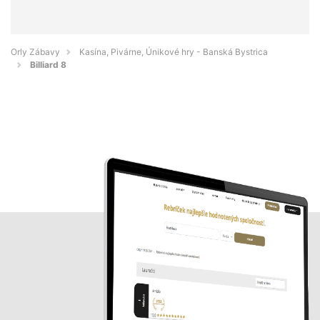
Orly Zábavy
Kasína, Pivárne, Únikové hry - Banská Bystrica
Billiard 8