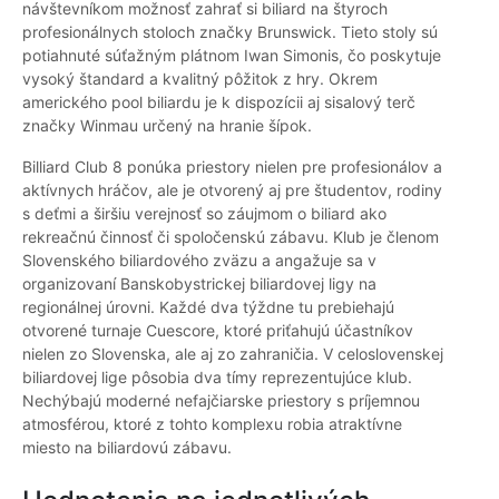
návštevníkom možnosť zahrať si biliard na štyroch
profesionálnych stoloch značky Brunswick. Tieto stoly sú
potiahnuté súťažným plátnom Iwan Simonis, čo poskytuje
vysoký štandard a kvalitný pôžitok z hry. Okrem
amerického pool biliardu je k dispozícii aj sisalový terč
značky Winmau určený na hranie šípok.
Billiard Club 8 ponúka priestory nielen pre profesionálov a
aktívnych hráčov, ale je otvorený aj pre študentov, rodiny
s deťmi a širšiu verejnosť so záujmom o biliard ako
rekreačnú činnosť či spoločenskú zábavu. Klub je členom
Slovenského biliardového zväzu a angažuje sa v
organizovaní Banskobystrickej biliardovej ligy na
regionálnej úrovni. Každé dva týždne tu prebiehajú
otvorené turnaje Cuescore, ktoré priťahujú účastníkov
nielen zo Slovenska, ale aj zo zahraničia. V celoslovenskej
biliardovej lige pôsobia dva tímy reprezentujúce klub.
Nechýbajú moderné nefajčiarske priestory s príjemnou
atmosférou, ktoré z tohto komplexu robia atraktívne
miesto na biliardovú zábavu.