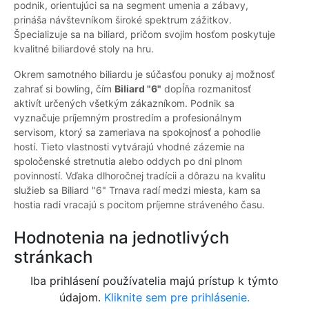
podnik, orientujúci sa na segment umenia a zábavy,
prináša návštevníkom široké spektrum zážitkov.
Špecializuje sa na biliard, pričom svojim hosťom poskytuje
kvalitné biliardové stoly na hru.
Okrem samotného biliardu je súčasťou ponuky aj možnosť
zahrať si bowling, čím
Biliard "6"
dopĺňa rozmanitosť
aktivít určených všetkým zákazníkom. Podnik sa
vyznačuje príjemným prostredím a profesionálnym
servisom, ktorý sa zameriava na spokojnosť a pohodlie
hostí. Tieto vlastnosti vytvárajú vhodné zázemie na
spoločenské stretnutia alebo oddych po dni plnom
povinností. Vďaka dlhoročnej tradícii a dôrazu na kvalitu
služieb sa Biliard "6" Trnava radí medzi miesta, kam sa
hostia radi vracajú s pocitom príjemne stráveného času.
Hodnotenia na jednotlivých
stránkach
Iba prihlásení používatelia majú prístup k týmto
údajom.
Kliknite sem pre prihlásenie.