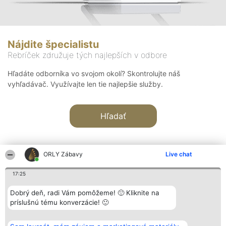
Nájdite špecialistu
Rebríček združuje tých najlepších v odbore
Hľadáte odborníka vo svojom okolí? Skontrolujte náš
vyhľadávač. Využívajte len tie najlepšie služby.
Hľadať
ORLY Zábavy
Live chat
17:25
Organizátor hodnotenia
Hodnotenie
Kontakt
Dobrý deň, radi Vám pomôžeme! 🙂 Kliknite na
Bright Side Solutions sp. z o.
Laureáti
Kontakt
príslušnú tému konverzácie! 🙂
o. sp. k.
Lista
ul. Ruska 22
wszystkich
Wrocław 50-079
Laureatów