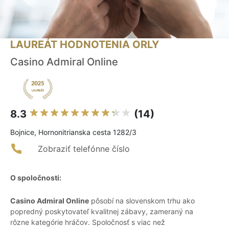
LAUREÁT HODNOTENIA ORLY
Casino Admiral Online
8.3
(14)
Bojnice, Hornonitrianska cesta 1282/3
Zobraziť telefónne číslo
O spoločnosti:
Casino Admiral Online
pôsobí na slovenskom trhu ako
popredný poskytovateľ kvalitnej zábavy, zameraný na
rôzne kategórie hráčov. Spoločnosť s viac než