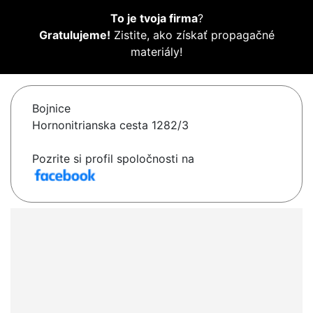
To je tvoja firma
?
Gratulujeme!
Zistite, ako získať propagačné
materiály!
Bojnice
Hornonitrianska cesta 1282/3
Pozrite si profil spoločnosti na