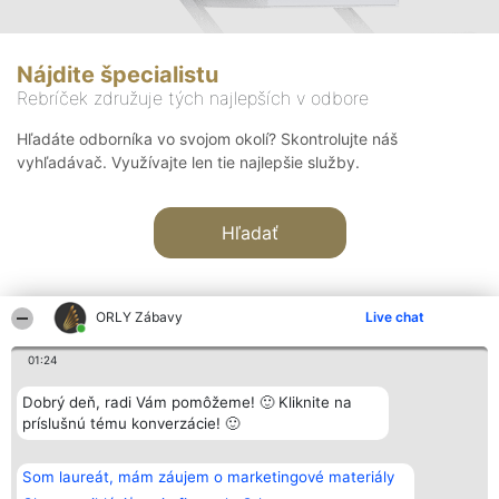
Nájdite špecialistu
Rebríček združuje tých najlepších v odbore
Hľadáte odborníka vo svojom okolí? Skontrolujte náš
vyhľadávač. Využívajte len tie najlepšie služby.
Hľadať
ORLY Zábavy
Live chat
01:24
Organizátor hodnotenia
Hodnotenie
Kontakt
Dobrý deň, radi Vám pomôžeme! 🙂 Kliknite na
Bright Side Solutions sp. z o.
Laureáti
Kontakt
príslušnú tému konverzácie! 🙂
o. sp. k.
Lista
ul. Ruska 22
wszystkich
Wrocław 50-079
Laureatów
Som laureát, mám záujem o marketingové materiály
KRS 0000749100 | Regon
Podmienky
381313360 | NIP 8943132676
Obchodné