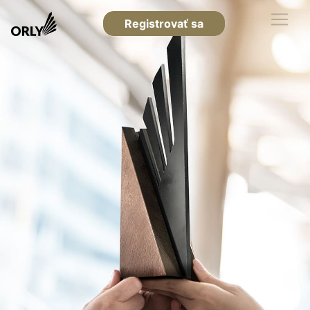
Registrovať sa