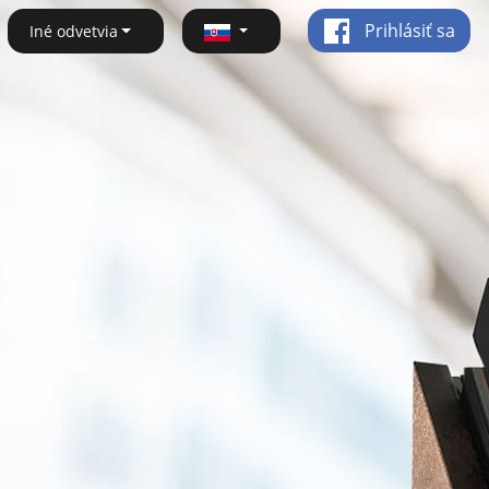
Prihlásiť sa
Iné odvetvia