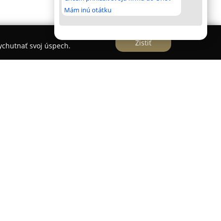
Mám inú otátku
Zistiť
vychutnať svoj úspech.
ci Tovarníky pri Topoľčanoch poskytuje priestory
 skupiny priateľov. V objekte sú dostupné dve
avené sadou gúľ rôznej hmotnosti a možnosťou
y vekové skupiny. Okrem bowlingu je v ponuke aj
 čomu zábava získava ďalší rozmer.
e reštaurácia so širokou ponukou jedál a
 menu s možnosťou rozvozu a rovnako tak výber