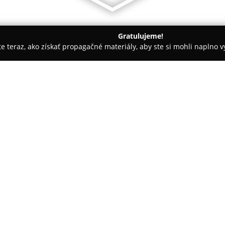
Gratulujeme!
ite teraz, ako získať propagačné materiály, aby ste si mohli naplno 
ľčany
Bowling Neónka Tovarníky
O spoločnosti:
Centrum
Bowling Neónka
v ob
určené na zábavu pre rodiny aj
moderné bowlingové dráhy vyb
zapožičania topánok pre všetk
možnosť zahrať si šípky, vďaka
Súčasťou bowlingového centra j
nápojov. K dispozícii je denné