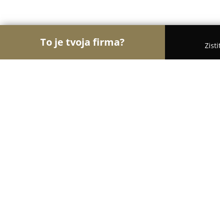
To je tvoja firma?
Zist
Orly Zábavy
Kasína, Pivárne, Únikové hry - Topo
Bowling Neónka Tovarníky
8.9
(368)
Topoľčany, Obrancov Mieru 339
Zobraziť telefónne číslo