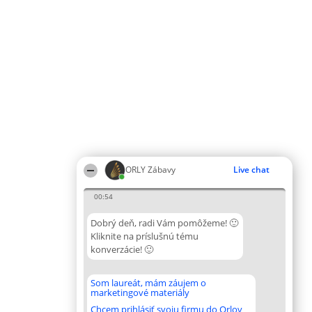
ORLY Zábavy
Live chat
00:54
Dobrý deň, radi Vám pomôžeme! 🙂
Kliknite na príslušnú tému
konverzácie! 🙂
Som laureát, mám záujem o
marketingové materiály
Chcem prihlásiť svoju firmu do Orlov