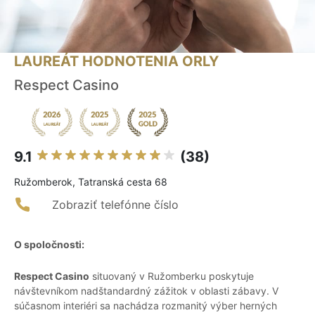
LAUREÁT HODNOTENIA ORLY
Respect Casino
9.1
(38)
Ružomberok, Tatranská cesta 68
Zobraziť telefónne číslo
O spoločnosti:
Respect Casino
situovaný v Ružomberku poskytuje
návštevníkom nadštandardný zážitok v oblasti zábavy. V
súčasnom interiéri sa nachádza rozmanitý výber herných