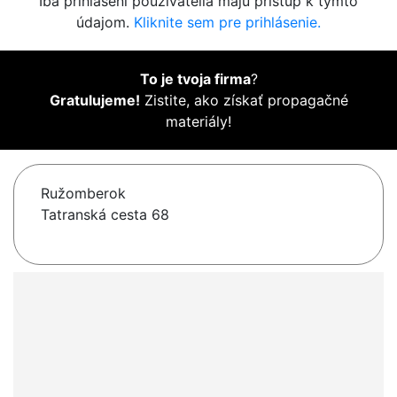
Iba prihlásení používatelia majú prístup k týmto
údajom.
Kliknite sem pre prihlásenie.
To je tvoja firma
?
Gratulujeme!
Zistite, ako získať propagačné
materiály!
Ružomberok
Tatranská cesta 68