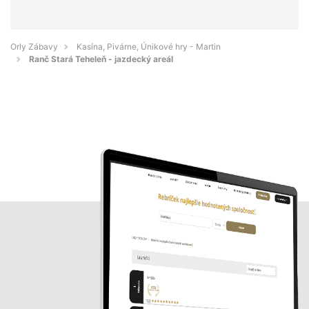
Orly Zábavy
Kasína, Pivárne, Únikové hry - Martin
Ranč Stará Teheleň - jazdecký areál