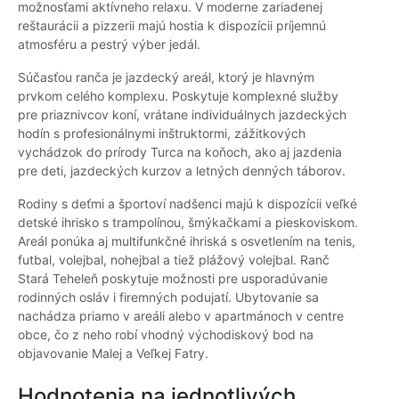
možnosťami aktívneho relaxu. V moderne zariadenej
reštaurácii a pizzerii majú hostia k dispozícii príjemnú
atmosféru a pestrý výber jedál.
Súčasťou ranča je jazdecký areál, ktorý je hlavným
prvkom celého komplexu. Poskytuje komplexné služby
pre priaznivcov koní, vrátane individuálnych jazdeckých
hodín s profesionálnymi inštruktormi, zážitkových
vychádzok do prírody Turca na koňoch, ako aj jazdenia
pre deti, jazdeckých kurzov a letných denných táborov.
Rodiny s deťmi a športoví nadšenci majú k dispozícii veľké
detské ihrisko s trampolínou, šmýkačkami a pieskoviskom.
Areál ponúka aj multifunkčné ihriská s osvetlením na tenis,
futbal, volejbal, nohejbal a tiež plážový volejbal. Ranč
Stará Teheleň poskytuje možnosti pre usporadúvanie
rodinných osláv i firemných podujatí. Ubytovanie sa
nachádza priamo v areáli alebo v apartmánoch v centre
obce, čo z neho robí vhodný východiskový bod na
objavovanie Malej a Veľkej Fatry.
Hodnotenia na jednotlivých