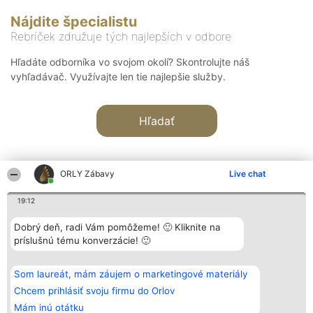
Nájdite špecialistu
Rebríček združuje tých najlepších v odbore
Hľadáte odborníka vo svojom okolí? Skontrolujte náš
vyhľadávač. Využívajte len tie najlepšie služby.
Hľadať
ORLY Zábavy
Live chat
19:12
Organizátor hodnotenia
Hodnotenie
Kontakt
Dobrý deň, radi Vám pomôžeme! 🙂 Kliknite na
Bright Side Solutions sp. z o.
Laureáti
Kontakt
príslušnú tému konverzácie! 🙂
o. sp. k.
Lista
ul. Ruska 22
wszystkich
Wrocław 50-079
Laureatów
Som laureát, mám záujem o marketingové materiály
KRS 0000749100 | Regon
Podmienky
381313360 | NIP 8943132676
Obchodné
Chcem prihlásiť svoju firmu do Orlov
+48 508 492 400
podmienky
Mám inú otátku
Zásady