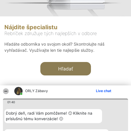
Nájdite špecialistu
Rebríček združuje tých najlepších v odbore
Hľadáte odborníka vo svojom okolí? Skontrolujte náš
vyhľadávač. Využívajte len tie najlepšie služby.
Hľadať
ORLY Zábavy
Live chat
01:40
Organizátor hodnotenia
Hodnotenie
Kontakt
Dobrý deň, radi Vám pomôžeme! 🙂 Kliknite na
Bright Side Solutions sp. z o.
Laureáti
Kontakt
príslušnú tému konverzácie! 🙂
o. sp. k.
Lista
ul. Ruska 22
wszystkich
Wrocław 50-079
Laureatów