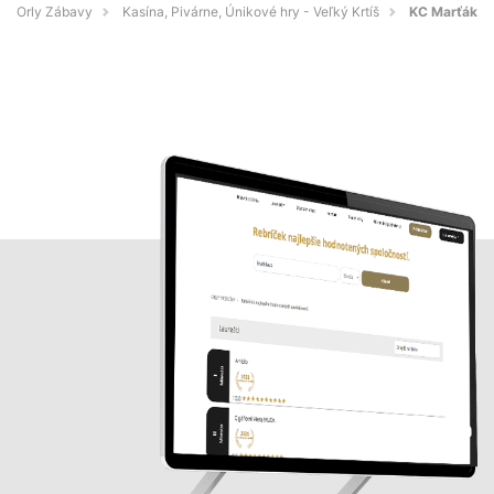
Orly Zábavy
Kasína, Pivárne, Únikové hry - Veľký Krtíš
KC Marťák