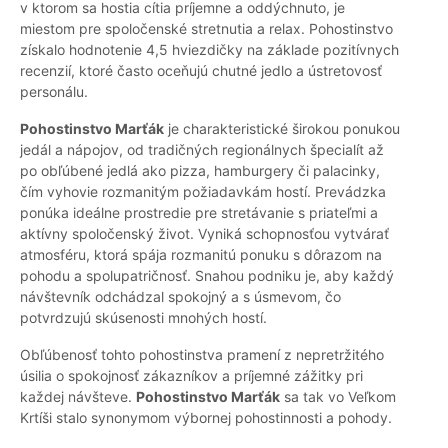
v ktorom sa hostia cítia príjemne a oddýchnuto, je
miestom pre spoločenské stretnutia a relax. Pohostinstvo
získalo hodnotenie 4,5 hviezdičky na základe pozitívnych
recenzií, ktoré často oceňujú chutné jedlo a ústretovosť
personálu.
Pohostinstvo Marťák
je charakteristické širokou ponukou
jedál a nápojov, od tradičných regionálnych špecialít až
po obľúbené jedlá ako pizza, hamburgery či palacinky,
čím vyhovie rozmanitým požiadavkám hostí. Prevádzka
ponúka ideálne prostredie pre stretávanie s priateľmi a
aktívny spoločenský život. Vyniká schopnosťou vytvárať
atmosféru, ktorá spája rozmanitú ponuku s dôrazom na
pohodu a spolupatričnosť. Snahou podniku je, aby každý
návštevník odchádzal spokojný a s úsmevom, čo
potvrdzujú skúsenosti mnohých hostí.
Obľúbenosť tohto pohostinstva pramení z nepretržitého
úsilia o spokojnosť zákazníkov a príjemné zážitky pri
každej návšteve.
Pohostinstvo Marťák
sa tak vo Veľkom
Krtíši stalo synonymom výbornej pohostinnosti a pohody.