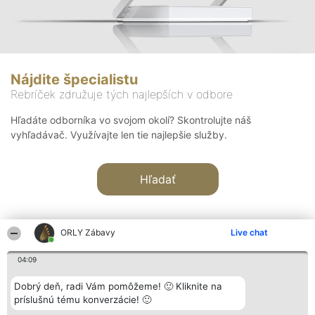
Nájdite špecialistu
Rebríček združuje tých najlepších v odbore
Hľadáte odborníka vo svojom okolí? Skontrolujte náš
vyhľadávač. Využívajte len tie najlepšie služby.
Hľadať
ORLY Zábavy
Live chat
04:09
Organizátor hodnotenia
Hodnotenie
Kontakt
Dobrý deň, radi Vám pomôžeme! 🙂 Kliknite na
Bright Side Solutions sp. z o.
Laureáti
Kontakt
príslušnú tému konverzácie! 🙂
o. sp. k.
Lista
ul. Ruska 22
wszystkich