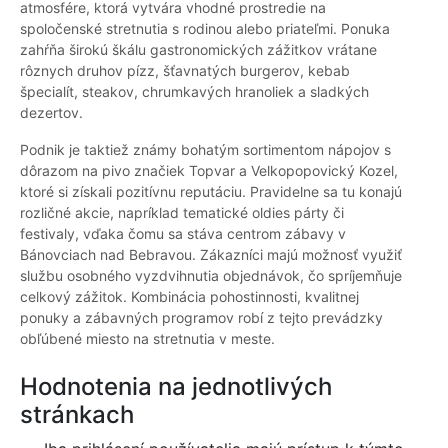
atmosfére, ktorá vytvára vhodné prostredie na
spoločenské stretnutia s rodinou alebo priateľmi. Ponuka
zahŕňa širokú škálu gastronomických zážitkov vrátane
rôznych druhov pízz, šťavnatých burgerov, kebab
špecialít, steakov, chrumkavých hranoliek a sladkých
dezertov.
Podnik je taktiež známy bohatým sortimentom nápojov s
dôrazom na pivo značiek Topvar a Velkopopovický Kozel,
ktoré si získali pozitívnu reputáciu. Pravidelne sa tu konajú
rozličné akcie, napríklad tematické oldies párty či
festivaly, vďaka čomu sa stáva centrom zábavy v
Bánovciach nad Bebravou. Zákazníci majú možnosť využiť
službu osobného vyzdvihnutia objednávok, čo spríjemňuje
celkový zážitok. Kombinácia pohostinnosti, kvalitnej
ponuky a zábavných programov robí z tejto prevádzky
obľúbené miesto na stretnutia v meste.
Hodnotenia na jednotlivých
stránkach