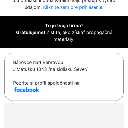
Iba prihlásení používatelia majú prístup k týmto
údajom.
Kliknite sem pre prihlásenie.
To je tvoja firma
?
Gratulujeme!
Zistite, ako získať propagačné
materiály!
Bánovce nad Bebravou
J.Matušku 1043 /na sídlisku Sever/
Pozrite si profil spoločnosti na