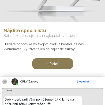
Nájdite špecialistu
Rebríček združuje tých najlepších v odbore
Hľadáte odborníka vo svojom okolí? Skontrolujte náš
vyhľadávač. Využívajte len tie najlepšie služby.
Hľadať
ORLY Zábavy
Live chat
06:03
Organizátor hodnotenia
Hodnotenie
Kontakt
Dobrý deň, radi Vám pomôžeme! 🙂 Kliknite na
Bright Side Solutions sp. z o.
Laureáti
Kontakt
príslušnú tému konverzácie! 🙂