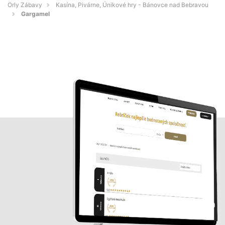
Orly Zábavy
Kasína, Pivárne, Únikové hry - Bánovce nad Bebravou
Gargamel