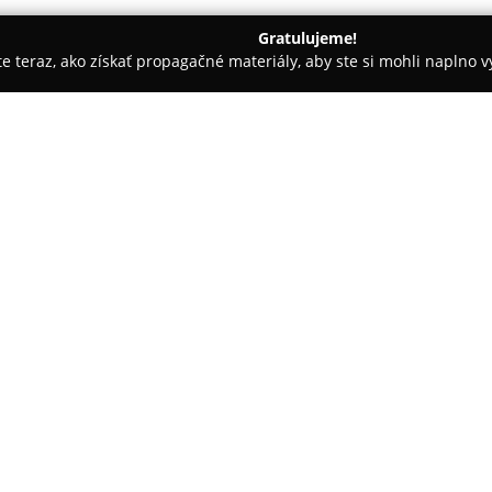
Gratulujeme!
ite teraz, ako získať propagačné materiály, aby ste si mohli naplno 
Plzeňská Piváreň U Matúša
O spoločnosti:
Plzeňská Piváreň u Matúša
pre
jednou strechou prepája piváre
nachádza v srdci sídliska Klok
vďaka ktorej si nájde priaznivc
zasluhuje čapovanie čerstvého
Urquell priamo z troch tankov, 
tohto druhu piva.
Moderná kuchyňa pripravuje po
surovín. Medzi obľúbenými jed