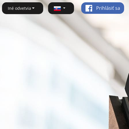
Prihlásiť sa
Iné odvetvia