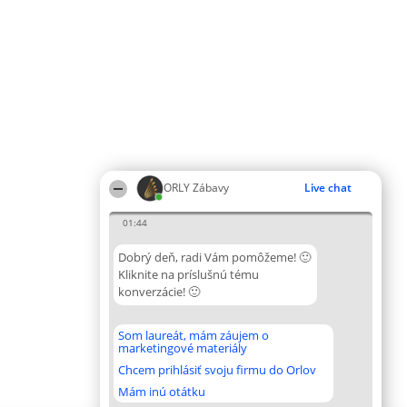
ORLY Zábavy
Live chat
01:44
Dobrý deň, radi Vám pomôžeme! 🙂
Kliknite na príslušnú tému
konverzácie! 🙂
Som laureát, mám záujem o
marketingové materiály
Chcem prihlásiť svoju firmu do Orlov
Mám inú otátku