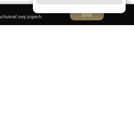
Zistiť
vychutnať svoj úspech.
dstavuje moderné zariadenie v Nitre, kde sa pod
ň, reštaurácia aj kaviareň. Prevádzka sa
očiny a je známa svojou originálnou ponukou,
a široké spektrum hostí. Osobitnú pozornosť si
, nepasterizovaného tankového piva Pilsner
čo zaručuje jeho kvalitu a sviežosť pre milovníkov
krmy s dôrazom na čerstvosť a výber kvalitných
lami možno nájsť burgery s domácimi