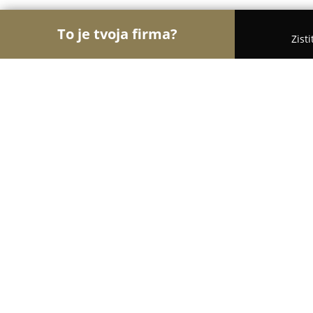
To je tvoja firma?
Zist
Orly Zábavy
Kasína, Pivárne, Únikové hry - Nitra
Plzeňská Piváreň U Matúša
8.6
(524)
Nitra, Popradská 298/4
Zobraziť telefónne číslo