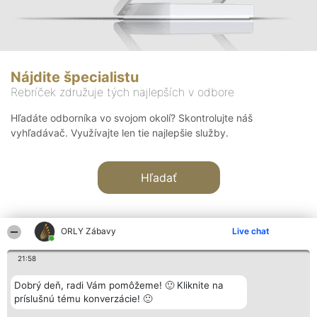
Nájdite špecialistu
Rebríček združuje tých najlepších v odbore
Hľadáte odborníka vo svojom okolí? Skontrolujte náš
vyhľadávač. Využívajte len tie najlepšie služby.
Hľadať
ORLY Zábavy
Live chat
21:58
Organizátor hodnotenia
Hodnotenie
Kontakt
Dobrý deň, radi Vám pomôžeme! 🙂 Kliknite na
Bright Side Solutions sp. z o.
Laureáti
Kontakt
príslušnú tému konverzácie! 🙂
o. sp. k.
Lista
ul. Ruska 22
wszystkich