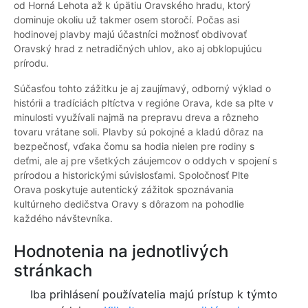
od Horná Lehota až k úpätiu Oravského hradu, ktorý
dominuje okoliu už takmer osem storočí. Počas asi
hodinovej plavby majú účastníci možnosť obdivovať
Oravský hrad z netradičných uhlov, ako aj obklopujúcu
prírodu.
Súčasťou tohto zážitku je aj zaujímavý, odborný výklad o
histórii a tradíciách pltíctva v regióne Orava, kde sa plte v
minulosti využívali najmä na prepravu dreva a rôzneho
tovaru vrátane soli. Plavby sú pokojné a kladú dôraz na
bezpečnosť, vďaka čomu sa hodia nielen pre rodiny s
deťmi, ale aj pre všetkých záujemcov o oddych v spojení s
prírodou a historickými súvislosťami. Spoločnosť Plte
Orava poskytuje autentický zážitok spoznávania
kultúrneho dedičstva Oravy s dôrazom na pohodlie
každého návštevníka.
Hodnotenia na jednotlivých
stránkach
Iba prihlásení používatelia majú prístup k týmto