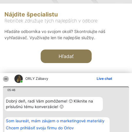
Nájdite špecialistu
Rebríček združuje tých najlepších v odbore
Hľadáte odborníka vo svojom okolí? Skontrolujte náš
vyhľadávač. Využívajte len tie najlepšie služby.
Hľadať
ORLY Zábavy
Live chat
05:46
Organizátor hodnotenia
Hodnotenie
Kontakt
Dobrý deň, radi Vám pomôžeme! 🙂 Kliknite na
Bright Side Solutions sp. z o.
Laureáti
Kontakt
príslušnú tému konverzácie! 🙂
o. sp. k.
Lista
ul. Ruska 22
wszystkich
Wrocław 50-079
Laureatów
Som laureát, mám záujem o marketingové materiály
KRS 0000749100 | Regon
Podmienky
381313360 | NIP 8943132676
Obchodné
Chcem prihlásiť svoju firmu do Orlov
+48 508 492 400
podmienky