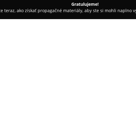
Gratulujeme!
ite teraz, ako získať propagačné materiály, aby ste si mohli naplno 
in
Piváreň N, U Novanského
O spoločnosti:
Piváreň U Novanského
sa nac
a charakterizuje ju príjemná a
podnik je známy rozsiahlou pon
náročnejších milovníkov piva. 
ponuke aj ďalšie alkoholické a 
obsluha prívetivá, čo vytvára
stretnutia.
Piváreň pravidelne pripravuje
preveriť si vedomosti a príjemn
dostupnosť bezplatného Wi-Fi 