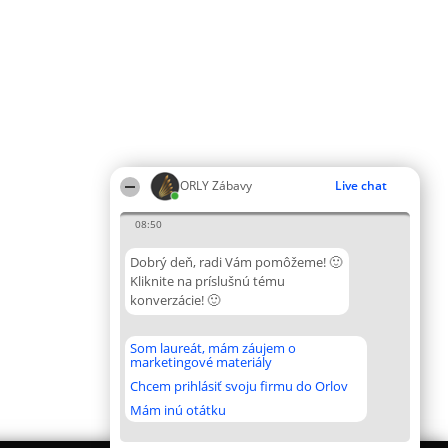
ORLY Zábavy
Live chat
08:50
Dobrý deň, radi Vám pomôžeme! 🙂
Kliknite na príslušnú tému
konverzácie! 🙂
Som laureát, mám záujem o
marketingové materiály
Chcem prihlásiť svoju firmu do Orlov
Mám inú otátku