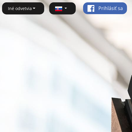
Prihlásiť sa
Iné odvetvia