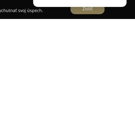
Zistiť
vychutnať svoj úspech.
hádza v Martine na adrese Andreja Kmeťa 584/21
tmosféra spojená s kvalitným zážitkom. Tento
ukou čapovaných pív, ktoré oslovujú aj
Okrem starostlivo vybraných druhov piva sú v
nealkoholické nápoje. Prostredie je útulné a
 vhodné podmienky pre oddych aj spoločenské
 Hospodské kvízy, ktoré umožňujú návštevníkom
e stráviť večer s priateľmi. Výhodou podniku je
pripojenia, bezbariérový vstup a možnosť