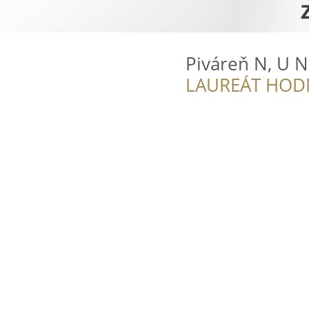
Piváreň N, U 
LAUREÁT HOD