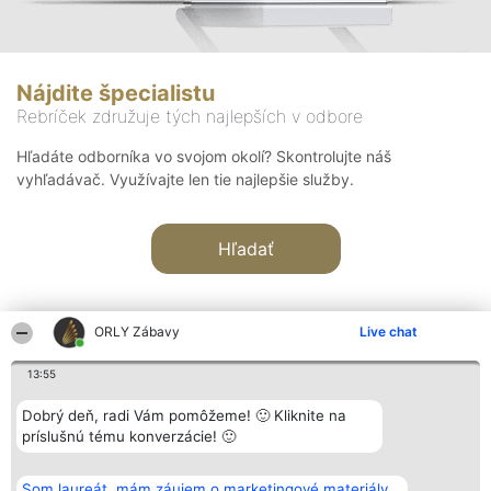
Nájdite špecialistu
Rebríček združuje tých najlepších v odbore
Hľadáte odborníka vo svojom okolí? Skontrolujte náš
vyhľadávač. Využívajte len tie najlepšie služby.
Hľadať
ORLY Zábavy
Live chat
13:55
Organizátor hodnotenia
Hodnotenie
Kontakt
Dobrý deň, radi Vám pomôžeme! 🙂 Kliknite na
Bright Side Solutions sp. z o.
Laureáti
Kontakt
príslušnú tému konverzácie! 🙂
o. sp. k.
Lista
ul. Ruska 22
wszystkich
Wrocław 50-079
Laureatów
Som laureát, mám záujem o marketingové materiály