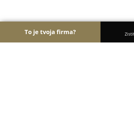
To je tvoja firma?
Zist
Orly Zábavy
Kasína, Pivárne, Únikové hry - Brati
Ticho a spol
9.4
(218)
Bratislava, Školská 14