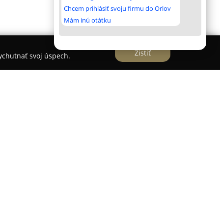
Chcem prihlásiť svoju firmu do Orlov
Mám inú otátku
Zistiť
vychutnať svoj úspech.
vané komorné divadlo a zároveň pulzujúce
 sa v samotnom centre Bratislavy na Školskej
ia k Staromestskému centru kultúry a vzdelávania,
eleckých podujatí. Ponuka zahŕňa divadelné
 komorné koncerty ako aj literárne večery.
ť divákom intenzívne a osobné zážitky, v rámci