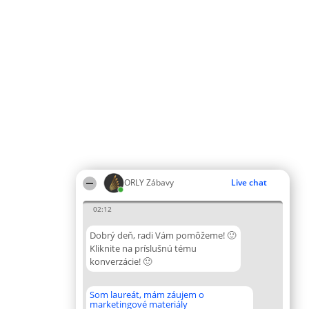
ORLY Zábavy
Live chat
02:12
Dobrý deň, radi Vám pomôžeme! 🙂
Kliknite na príslušnú tému
konverzácie! 🙂
Som laureát, mám záujem o
marketingové materiály