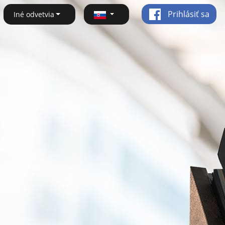
Prihlásiť sa
Iné odvetvia