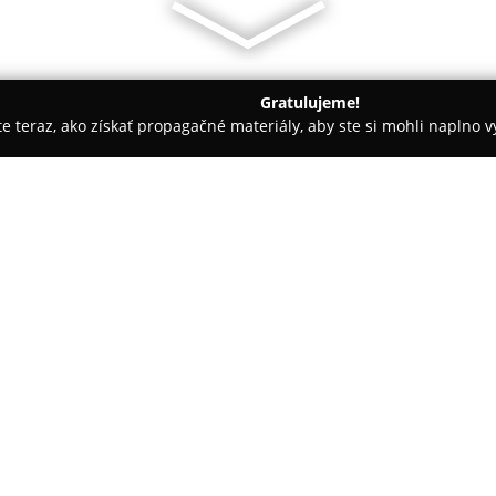
Gratulujeme!
ite teraz, ako získať propagačné materiály, aby ste si mohli naplno 
slava
Ticho a spol
O spoločnosti:
Ticho a spol.
predstavuje uzná
kultúrne centrum nachádzajúce
ulici 14. Priestory, ktoré patr
sú známe širokým spektrom um
inscenácie, tanečné vystúpenia,
Filozofiou divadla je poskytova