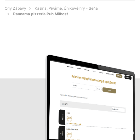
Orly Zábavy
Kasína, Pivárne, Únikové hry - Seňa
Pannama pizzeria Pub Milhosť