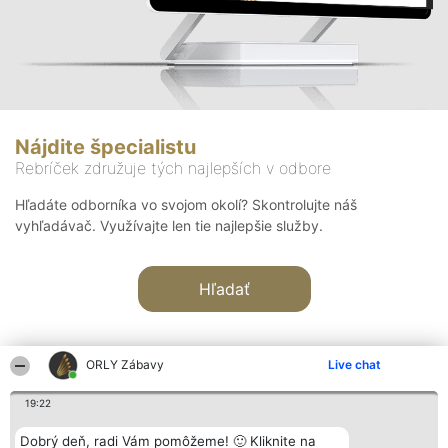
Nájdite špecialistu
Rebríček združuje tých najlepších v odbore
Hľadáte odborníka vo svojom okolí? Skontrolujte náš
vyhľadávač. Využívajte len tie najlepšie služby.
Hľadať
ORLY Zábavy
Live chat
19:22
Organizátor hodnotenia
Hodnotenie
Kontakt
Dobrý deň, radi Vám pomôžeme! 🙂 Kliknite na