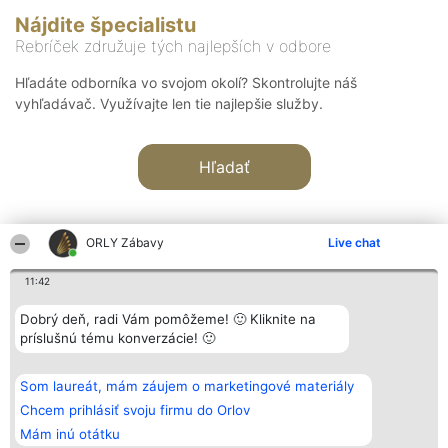
Nájdite špecialistu
Rebríček združuje tých najlepších v odbore
Hľadáte odborníka vo svojom okolí? Skontrolujte náš
vyhľadávač. Využívajte len tie najlepšie služby.
Hľadať
ORLY Zábavy
Live chat
11:42
Organizátor hodnotenia
Hodnotenie
Kontakt
Dobrý deň, radi Vám pomôžeme! 🙂 Kliknite na
Bright Side Solutions sp. z o.
Laureáti
Kontakt
príslušnú tému konverzácie! 🙂
o. sp. k.
Lista
ul. Ruska 22
wszystkich
Wrocław 50-079
Laureatów
Som laureát, mám záujem o marketingové materiály
KRS 0000749100 | Regon
Podmienky
381313360 | NIP 8943132676
Obchodné
Chcem prihlásiť svoju firmu do Orlov
+48 508 492 400
podmienky
Mám inú otátku
Zásady