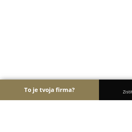
To je tvoja firma?
Zist
Orly Zábavy
Kasína, Pivárne, Únikové hry - Brati