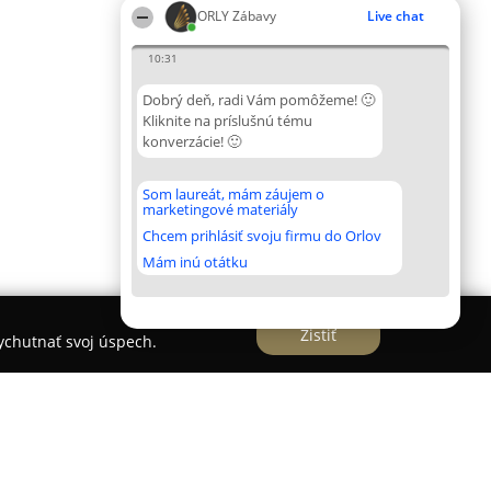
ORLY Zábavy
Live chat
10:31
Dobrý deň, radi Vám pomôžeme! 🙂
Kliknite na príslušnú tému
konverzácie! 🙂
Som laureát, mám záujem o
marketingové materiály
Chcem prihlásiť svoju firmu do Orlov
Mám inú otátku
Zistiť
vychutnať svoj úspech.