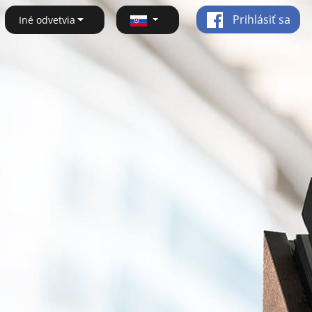
Prihlásiť sa
Iné odvetvia