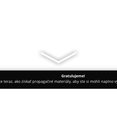
Gratulujeme!
ite teraz, ako získať propagačné materiály, aby ste si mohli naplno 
slava
Neptune Club