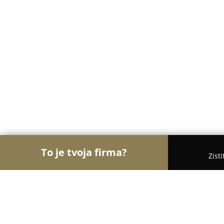
To je tvoja firma?
Zist
Orly Zábavy
Kasína, Pivárne, Únikové hry - Duna