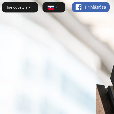
Prihlásiť sa
Iné odvetvia