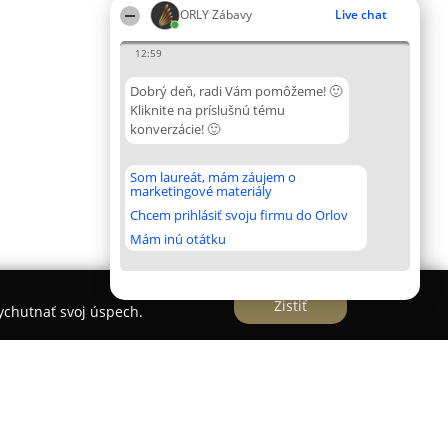
ORLY Zábavy
Live chat
12:59
Dobrý deň, radi Vám pomôžeme! 🙂
Kliknite na príslušnú tému
konverzácie! 🙂
Som laureát, mám záujem o
marketingové materiály
Chcem prihlásiť svoju firmu do Orlov
Mám inú otátku
Zistiť
vychutnať svoj úspech.