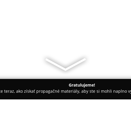
Gratulujeme!
ite teraz, ako získať propagačné materiály, aby ste si mohli naplno 
jská Streda
Narias 1113 Pub