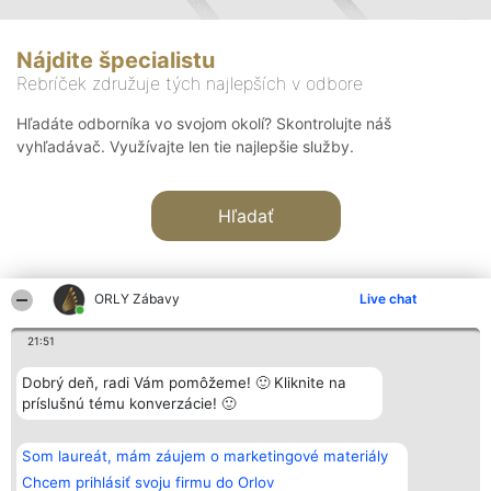
Nájdite špecialistu
Rebríček združuje tých najlepších v odbore
Hľadáte odborníka vo svojom okolí? Skontrolujte náš
vyhľadávač. Využívajte len tie najlepšie služby.
Hľadať
ORLY Zábavy
Live chat
21:51
Organizátor hodnotenia
Hodnotenie
Kontakt
Dobrý deň, radi Vám pomôžeme! 🙂 Kliknite na
Bright Side Solutions sp. z o.
Laureáti
Kontakt
príslušnú tému konverzácie! 🙂
o. sp. k.
Lista
ul. Ruska 22
wszystkich
Wrocław 50-079
Laureatów
Som laureát, mám záujem o marketingové materiály
KRS 0000749100 | Regon
Podmienky
381313360 | NIP 8943132676
Obchodné
Chcem prihlásiť svoju firmu do Orlov