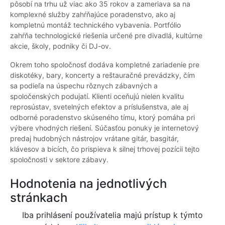
pôsobí na trhu už viac ako 35 rokov a zameriava sa na
komplexné služby zahŕňajúce poradenstvo, ako aj
kompletnú montáž technického vybavenia. Portfólio
zahŕňa technologické riešenia určené pre divadlá, kultúrne
akcie, školy, podniky či DJ-ov.
Okrem toho spoločnosť dodáva kompletné zariadenie pre
diskotéky, bary, koncerty a reštauračné prevádzky, čím
sa podieľa na úspechu rôznych zábavných a
spoločenských podujatí. Klienti oceňujú nielen kvalitu
reprosústav, svetelných efektov a príslušenstva, ale aj
odborné poradenstvo skúseného tímu, ktorý pomáha pri
výbere vhodných riešení. Súčasťou ponuky je internetový
predaj hudobných nástrojov vrátane gitár, basgitár,
klávesov a bicích, čo prispieva k silnej trhovej pozícii tejto
spoločnosti v sektore zábavy.
Hodnotenia na jednotlivých
stránkach
Iba prihlásení používatelia majú prístup k týmto