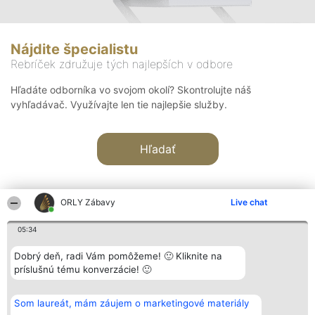
Nájdite špecialistu
Rebríček združuje tých najlepších v odbore
Hľadáte odborníka vo svojom okolí? Skontrolujte náš
vyhľadávač. Využívajte len tie najlepšie služby.
Hľadať
ORLY Zábavy
Live chat
05:34
Organizátor hodnotenia
Hodnotenie
Kontakt
Dobrý deň, radi Vám pomôžeme! 🙂 Kliknite na
Bright Side Solutions sp. z o.
Laureáti
Kontakt
príslušnú tému konverzácie! 🙂
o. sp. k.
Lista
ul. Ruska 22
wszystkich
Wrocław 50-079
Laureatów
Som laureát, mám záujem o marketingové materiály
KRS 0000749100 | Regon
Podmienky