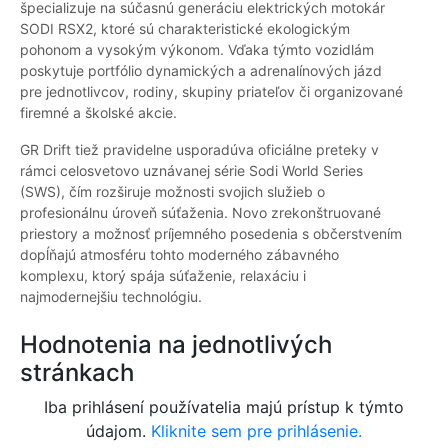
špecializuje na súčasnú generáciu elektrických motokár
SODI RSX2, ktoré sú charakteristické ekologickým
pohonom a vysokým výkonom. Vďaka týmto vozidlám
poskytuje portfólio dynamických a adrenalínových jázd
pre jednotlivcov, rodiny, skupiny priateľov či organizované
firemné a školské akcie.
GR Drift tiež pravidelne usporadúva oficiálne preteky v
rámci celosvetovo uznávanej série Sodi World Series
(SWS), čím rozširuje možnosti svojich služieb o
profesionálnu úroveň súťaženia. Novo zrekonštruované
priestory a možnosť príjemného posedenia s občerstvením
dopĺňajú atmosféru tohto moderného zábavného
komplexu, ktorý spája súťaženie, relaxáciu i
najmodernejšiu technológiu.
Hodnotenia na jednotlivých
stránkach
Iba prihlásení používatelia majú prístup k týmto
údajom.
Kliknite sem pre prihlásenie.