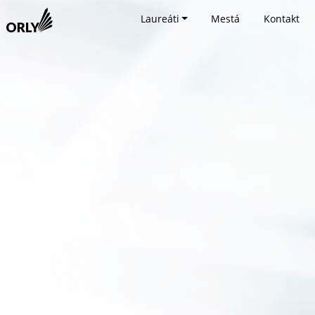
Laureáti
Mestá
Kontakt