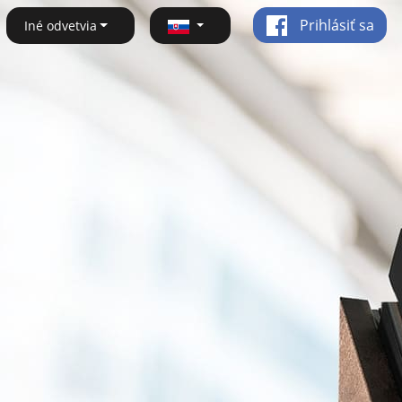
Prihlásiť sa
Iné odvetvia