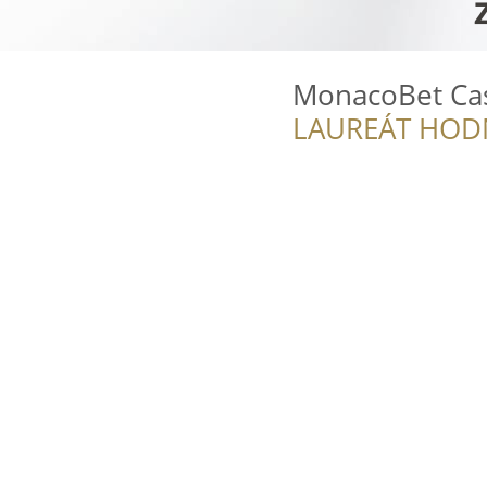
MonacoBet Cas
LAUREÁT HOD