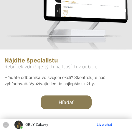
Nájdite špecialistu
Rebríček združuje tých najlepších v odbore
Hľadáte odborníka vo svojom okolí? Skontrolujte náš
vyhľadávač. Využívajte len tie najlepšie služby.
Hľadať
ORLY Zábavy
Live chat