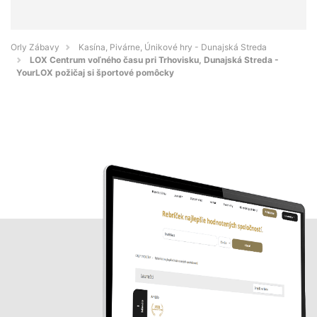
Orly Zábavy
Kasína, Pivárne, Únikové hry - Dunajská Streda
LOX Centrum voľného času pri Trhovisku, Dunajská Streda -
YourLOX požičaj si športové pomôcky