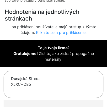
športového vyžitia v Dunajskej Strede.
Hodnotenia na jednotlivých
stránkach
Iba prihlásení používatelia majú prístup k týmto
údajom.
Kliknite sem pre prihlásenie.
To je tvoja firma
?
Gratulujeme!
Zistite, ako získať propagačné
materiály!
Dunajská Streda
XJXC+C85