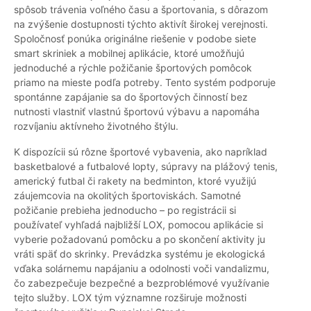
spôsob trávenia voľného času a športovania, s dôrazom
na zvýšenie dostupnosti týchto aktivít širokej verejnosti.
Spoločnosť ponúka originálne riešenie v podobe siete
smart skriniek a mobilnej aplikácie, ktoré umožňujú
jednoduché a rýchle požičanie športových pomôcok
priamo na mieste podľa potreby. Tento systém podporuje
spontánne zapájanie sa do športových činností bez
nutnosti vlastniť vlastnú športovú výbavu a napomáha
rozvíjaniu aktívneho životného štýlu.
K dispozícii sú rôzne športové vybavenia, ako napríklad
basketbalové a futbalové lopty, súpravy na plážový tenis,
americký futbal či rakety na bedminton, ktoré využijú
záujemcovia na okolitých športoviskách. Samotné
požičanie prebieha jednoducho – po registrácii si
používateľ vyhľadá najbližší LOX, pomocou aplikácie si
vyberie požadovanú pomôcku a po skončení aktivity ju
vráti späť do skrinky. Prevádzka systému je ekologická
vďaka solárnemu napájaniu a odolnosti voči vandalizmu,
čo zabezpečuje bezpečné a bezproblémové využívanie
tejto služby. LOX tým významne rozširuje možnosti