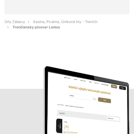
Orly Zábavy
Kasína, Pivárne, Únikové hry - Trenčín
Trenčiansky pivovar Lanius