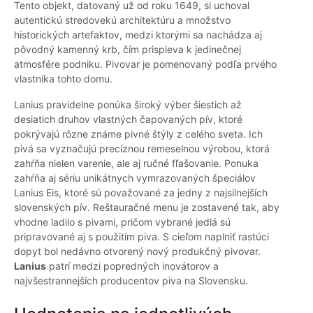
Tento objekt, datovaný už od roku 1649, si uchoval
autentickú stredovekú architektúru a množstvo
historických artefaktov, medzi ktorými sa nachádza aj
pôvodný kamenný krb, čím prispieva k jedinečnej
atmosfére podniku. Pivovar je pomenovaný podľa prvého
vlastníka tohto domu.
Lanius pravidelne ponúka široký výber šiestich až
desiatich druhov vlastných čapovaných pív, ktoré
pokrývajú rôzne známe pivné štýly z celého sveta. Ich
pivá sa vyznačujú precíznou remeselnou výrobou, ktorá
zahŕňa nielen varenie, ale aj ručné fľašovanie. Ponuka
zahŕňa aj sériu unikátnych vymrazovaných špeciálov
Lanius Eis, ktoré sú považované za jedny z najsilnejších
slovenských pív. Reštauračné menu je zostavené tak, aby
vhodne ladilo s pivami, pričom vybrané jedlá sú
pripravované aj s použitím piva. S cieľom naplniť rastúci
dopyt bol nedávno otvorený nový produkčný pivovar.
Lanius
patrí medzi popredných inovátorov a
najvšestrannejších producentov piva na Slovensku.