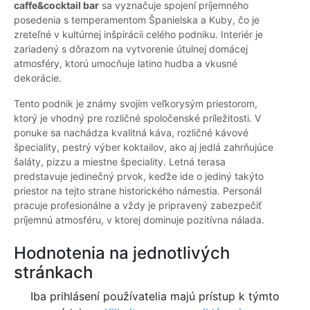
caffe&cocktail bar
sa vyznačuje spojení príjemného
posedenia s temperamentom Španielska a Kuby, čo je
zreteľné v kultúrnej inšpirácii celého podniku. Interiér je
zariadený s dôrazom na vytvorenie útulnej domácej
atmosféry, ktorú umocňuje latino hudba a vkusné
dekorácie.
Tento podnik je známy svojím veľkorysým priestorom,
ktorý je vhodný pre rozličné spoločenské príležitosti. V
ponuke sa nachádza kvalitná káva, rozličné kávové
špeciality, pestrý výber koktailov, ako aj jedlá zahrňujúce
šaláty, pizzu a miestne špeciality. Letná terasa
predstavuje jedinečný prvok, keďže ide o jediný takýto
priestor na tejto strane historického námestia. Personál
pracuje profesionálne a vždy je pripravený zabezpečiť
príjemnú atmosféru, v ktorej dominuje pozitívna nálada.
Hodnotenia na jednotlivých
stránkach
Iba prihlásení používatelia majú prístup k týmto