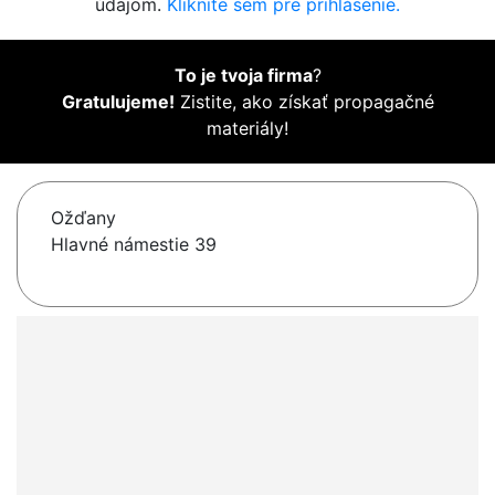
údajom.
Kliknite sem pre prihlásenie.
To je tvoja firma
?
Gratulujeme!
Zistite, ako získať propagačné
materiály!
Ožďany
Hlavné námestie 39