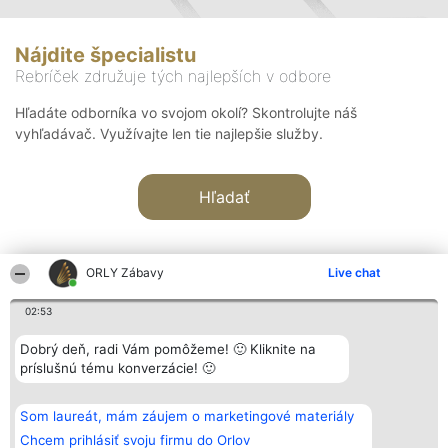
Nájdite špecialistu
Rebríček združuje tých najlepších v odbore
Hľadáte odborníka vo svojom okolí? Skontrolujte náš
vyhľadávač. Využívajte len tie najlepšie služby.
Hľadať
ORLY Zábavy
Live chat
02:53
Organizátor hodnotenia
Hodnotenie
Kontakt
Dobrý deň, radi Vám pomôžeme! 🙂 Kliknite na
Bright Side Solutions sp. z o.
Laureáti
Kontakt
príslušnú tému konverzácie! 🙂
o. sp. k.
Lista
ul. Ruska 22
wszystkich
Wrocław 50-079
Laureatów
Som laureát, mám záujem o marketingové materiály
KRS 0000749100 | Regon
Podmienky
381313360 | NIP 8943132676
Obchodné
Chcem prihlásiť svoju firmu do Orlov