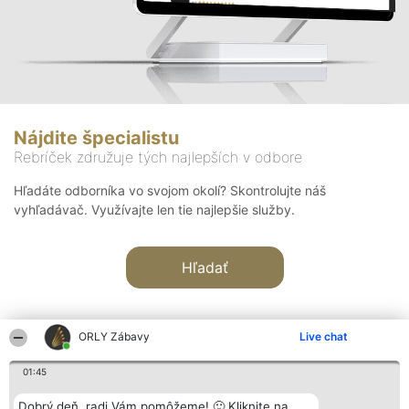
Nájdite špecialistu
Rebríček združuje tých najlepších v odbore
Hľadáte odborníka vo svojom okolí? Skontrolujte náš
vyhľadávač. Využívajte len tie najlepšie služby.
Hľadať
ORLY Zábavy
Live chat
01:45
Organizátor hodnotenia
Hodnotenie
Kontakt
Dobrý deň, radi Vám pomôžeme! 🙂 Kliknite na