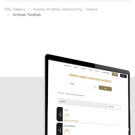
Orly Zábavy
Kasína, Pivárne, Únikové hry - Trnava
Artklub TenKlub