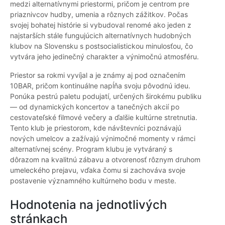
medzi alternatívnymi priestormi, pričom je centrom pre
priaznivcov hudby, umenia a rôznych zážitkov. Počas
svojej bohatej histórie si vybudoval renomé ako jeden z
najstarších stále fungujúcich alternatívnych hudobných
klubov na Slovensku s postsocialistickou minulosťou, čo
vytvára jeho jedinečný charakter a výnimočnú atmosféru.
Priestor sa rokmi vyvíjal a je známy aj pod označením
10BAR, pričom kontinuálne napĺňa svoju pôvodnú ideu.
Ponúka pestrú paletu podujatí, určených širokému publiku
— od dynamických koncertov a tanečných akcií po
cestovateľské filmové večery a ďalšie kultúrne stretnutia.
Tento klub je priestorom, kde návštevníci poznávajú
nových umelcov a zažívajú výnimočné momenty v rámci
alternatívnej scény. Program klubu je vytváraný s
dôrazom na kvalitnú zábavu a otvorenosť rôznym druhom
umeleckého prejavu, vďaka čomu si zachováva svoje
postavenie významného kultúrneho bodu v meste.
Hodnotenia na jednotlivých
stránkach