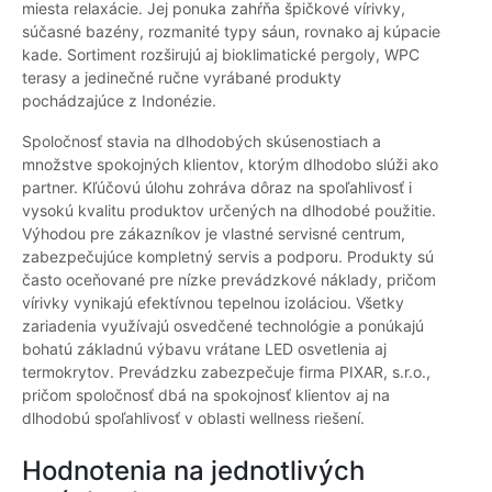
miesta relaxácie. Jej ponuka zahŕňa špičkové vírivky,
súčasné bazény, rozmanité typy sáun, rovnako aj kúpacie
kade. Sortiment rozširujú aj bioklimatické pergoly, WPC
terasy a jedinečné ručne vyrábané produkty
pochádzajúce z Indonézie.
Spoločnosť stavia na dlhodobých skúsenostiach a
množstve spokojných klientov, ktorým dlhodobo slúži ako
partner. Kľúčovú úlohu zohráva dôraz na spoľahlivosť i
vysokú kvalitu produktov určených na dlhodobé použitie.
Výhodou pre zákazníkov je vlastné servisné centrum,
zabezpečujúce kompletný servis a podporu. Produkty sú
často oceňované pre nízke prevádzkové náklady, pričom
vírivky vynikajú efektívnou tepelnou izoláciou. Všetky
zariadenia využívajú osvedčené technológie a ponúkajú
bohatú základnú výbavu vrátane LED osvetlenia aj
termokrytov. Prevádzku zabezpečuje firma PIXAR, s.r.o.,
pričom spoločnosť dbá na spokojnosť klientov aj na
dlhodobú spoľahlivosť v oblasti wellness riešení.
Hodnotenia na jednotlivých