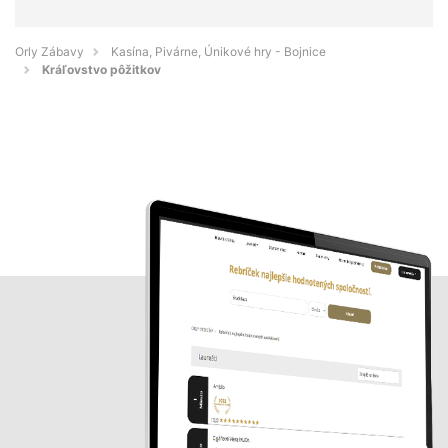
Orly Zábavy
Kasína, Pivárne, Únikové hry - Bojnice
Kráľovstvo pôžitkov