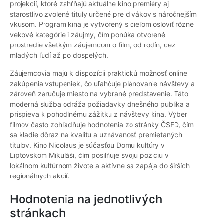
projekcií, ktoré zahŕňajú aktuálne kino premiéry aj
starostlivo zvolené tituly určené pre divákov s náročnejším
vkusom. Program kina je vytvorený s cieľom osloviť rôzne
vekové kategórie i záujmy, čím ponúka otvorené
prostredie všetkým záujemcom o film, od rodín, cez
mladých ľudí až po dospelých.
Záujemcovia majú k dispozícii praktickú možnosť online
zakúpenia vstupeniek, čo uľahčuje plánovanie návštevy a
zároveň zaručuje miesto na vybrané predstavenie. Táto
moderná služba odráža požiadavky dnešného publika a
prispieva k pohodlnému zážitku z návštevy kina. Výber
filmov často zohľadňuje hodnotenia zo stránky ČSFD, čím
sa kladie dôraz na kvalitu a uznávanosť premietaných
titulov. Kino Nicolaus je súčasťou Domu kultúry v
Liptovskom Mikuláši, čím posilňuje svoju pozíciu v
lokálnom kultúrnom živote a aktívne sa zapája do širších
regionálnych akcií.
Hodnotenia na jednotlivých
stránkach