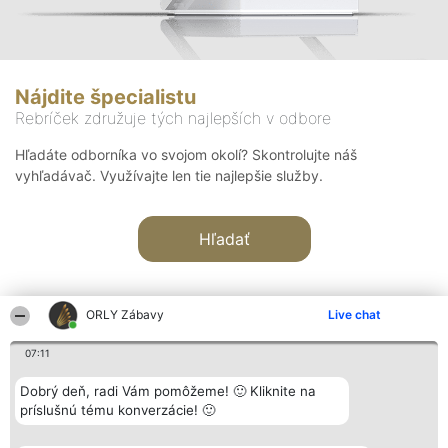
Nájdite špecialistu
Rebríček združuje tých najlepších v odbore
Hľadáte odborníka vo svojom okolí? Skontrolujte náš
vyhľadávač. Využívajte len tie najlepšie služby.
Hľadať
ORLY Zábavy
Live chat
07:11
Organizátor hodnotenia
Hodnotenie
Kontakt
Dobrý deň, radi Vám pomôžeme! 🙂 Kliknite na
Bright Side Solutions sp. z o.
Laureáti
Kontakt
príslušnú tému konverzácie! 🙂
o. sp. k.
Lista
ul. Ruska 22
wszystkich
Wrocław 50-079
Laureatów