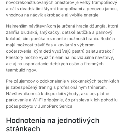
novozrekonštruovaných priestorov je veľký trampolínový
areál s dvadsiatimi štyrmi trampolínami a penovou jamou,
vhodnou na nácvik akrobacie aj vybitie energie.
Najmenším návštevníkom je určená hracia džungľa, ktorá
zahŕňa bludiská, šmýkačky, detské autíčka a palmový
kolotoč, čím ponúka rozmanité možnosti hrania. Rodičia
majú možnosť tráviť čas v kaviarni s výberom
občerstvenia, kým deti využívajú pestrú paletu atrakcií.
Priestory možno využiť nielen na individuálne návštevy,
ale aj na usporiadanie detských osláv a firemných
teambuildingov.
Pre záujemcov o zdokonalenie v skokanských technikách
je zabezpečený tréning s profesionálnym trénerom.
Návštevníkom sú k dispozícii výhody, ako bezplatné
parkovanie a Wi-Fi pripojenie, čo prispieva k ich pohodliu
počas pobytu v JumpPark Senica.
Hodnotenia na jednotlivých
stránkach