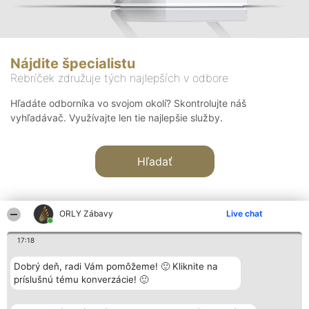
Nájdite špecialistu
Rebríček združuje tých najlepších v odbore
Hľadáte odborníka vo svojom okolí? Skontrolujte náš
vyhľadávač. Využívajte len tie najlepšie služby.
Hľadať
ORLY Zábavy
Live chat
17:18
Organizátor hodnotenia
Hodnotenie
Kontakt
Dobrý deň, radi Vám pomôžeme! 🙂 Kliknite na
Bright Side Solutions sp. z o.
Laureáti
Kontakt
príslušnú tému konverzácie! 🙂
o. sp. k.
Lista
ul. Ruska 22
wszystkich
Wrocław 50-079
Laureatów