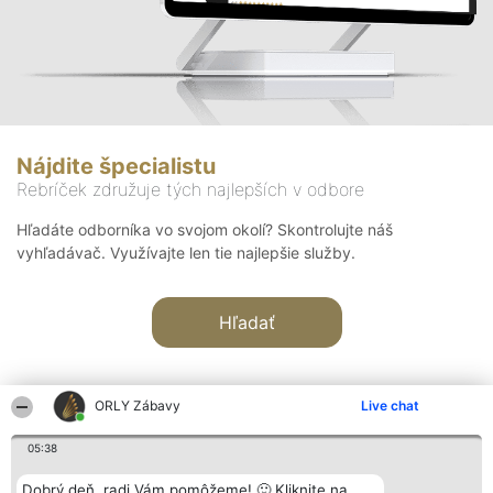
Nájdite špecialistu
Rebríček združuje tých najlepších v odbore
Hľadáte odborníka vo svojom okolí? Skontrolujte náš
vyhľadávač. Využívajte len tie najlepšie služby.
Hľadať
ORLY Zábavy
Live chat
05:38
Organizátor hodnotenia
Hodnotenie
Kontakt
Dobrý deň, radi Vám pomôžeme! 🙂 Kliknite na