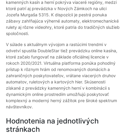
kamenných kasín a herní pokrýva viaceré regióny, medzi
ktoré patrí aj prevádzka v Nových Zámkoch na ulici
Jozefa Murgaša 5315. K dispozícii je pestrá ponuka
zábavy zahŕňajúca výherné automaty, elektromechanické
rulety aj rôzne videohry, ktoré patria do tradičných služieb
spoločnosti.
V súlade s aktuálnym vývojom a rastúcimi trendmi v
odvetví spustila DoubleStar tiež prevádzku online kasína,
ktoré začalo fungovať na základe oficiálnej licencie v
rokoch 2020/2021. Virtuálna platforma ponúka pohodlný
prístup k rôznym hrám od renomovaných domácich a
zahraničných poskytovateľov, vrátane viacerých druhov
automatov, ruletových a kartových hier. Skúsenosti
získané z prevádzky kamenných herní v kombinácii s
dynamickým online prostredím umožňujú poskytovať
komplexný a moderný herný zážitok pre široké spektrum
návštevníkov.
Hodnotenia na jednotlivých
stránkach