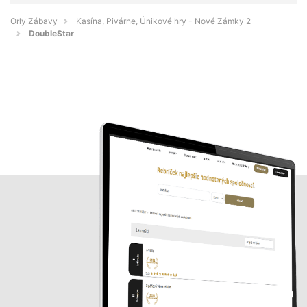
Orly Zábavy
Kasína, Pivárne, Únikové hry - Nové Zámky 2
DoubleStar