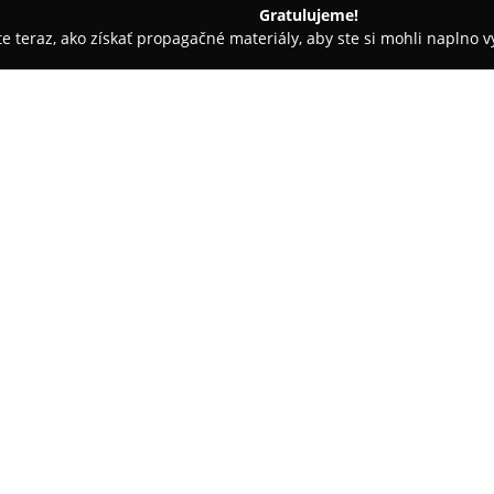
Gratulujeme!
ite teraz, ako získať propagačné materiály, aby ste si mohli naplno 
nec
PIXELS-food is an experience
O spoločnosti:
V centre mesta Lučenec pôsobí
experience
, ktoré je známe sv
si zakladá na starostlivom výbe
sa odráža v každom pripravov
pripravenú pizzu s typickými n
šaláty, ale aj zaujímavé street
umožňuje uspokojiť rozličné pr
Významnou prednosťou spoločno
ktorému majú klienti k dispoz
atmosféru prevádzky dotvára p