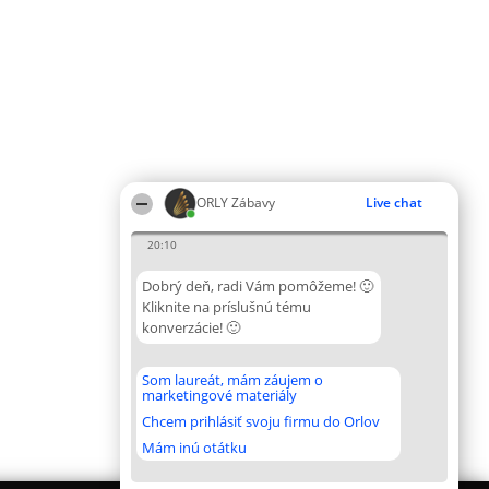
ORLY Zábavy
Live chat
20:10
Dobrý deň, radi Vám pomôžeme! 🙂
Kliknite na príslušnú tému
konverzácie! 🙂
Som laureát, mám záujem o
marketingové materiály
Chcem prihlásiť svoju firmu do Orlov
Mám inú otátku