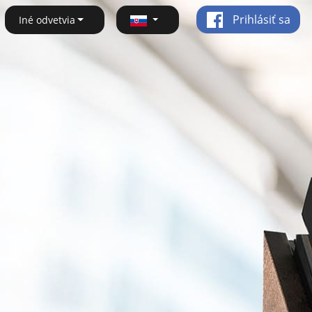
Prihlásiť sa
Iné odvetvia