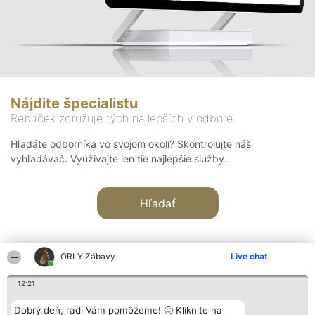
Nájdite špecialistu
Rebríček združuje tých najlepších v odbore
Hľadáte odborníka vo svojom okolí? Skontrolujte náš
vyhľadávač. Využívajte len tie najlepšie služby.
Hľadať
ORLY Zábavy
Live chat
12:21
Organizátor hodnotenia
Hodnotenie
Kontakt
Dobrý deň, radi Vám pomôžeme! 🙂 Kliknite na