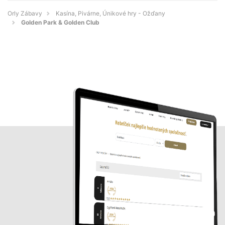
Orly Zábavy
Kasína, Pivárne, Únikové hry - Ožďany
Golden Park & Golden Club