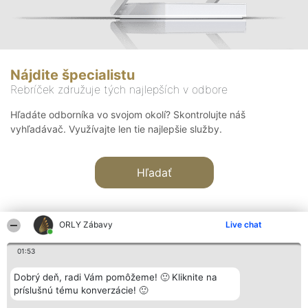
Nájdite špecialistu
Rebríček združuje tých najlepších v odbore
Hľadáte odborníka vo svojom okolí? Skontrolujte náš
vyhľadávač. Využívajte len tie najlepšie služby.
Hľadať
ORLY Zábavy
Live chat
01:53
Organizátor hodnotenia
Hodnotenie
Kontakt
Dobrý deň, radi Vám pomôžeme! 🙂 Kliknite na
Bright Side Solutions sp. z o.
Laureáti
Kontakt
príslušnú tému konverzácie! 🙂
o. sp. k.
Lista
ul. Ruska 22
wszystkich