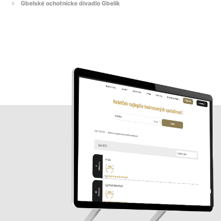
Gbelské ochotnícke divadlo Gbelík