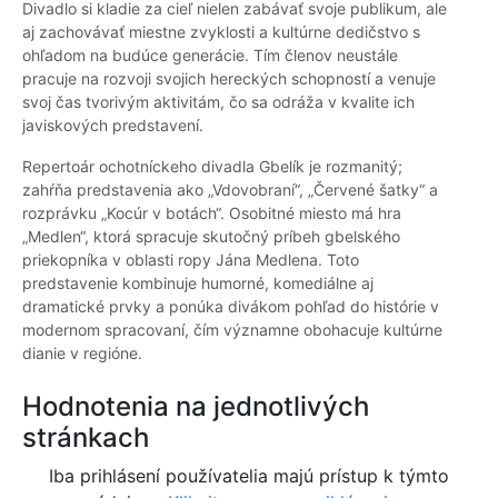
Divadlo si kladie za cieľ nielen zabávať svoje publikum, ale
aj zachovávať miestne zvyklosti a kultúrne dedičstvo s
ohľadom na budúce generácie. Tím členov neustále
pracuje na rozvoji svojich hereckých schopností a venuje
svoj čas tvorivým aktivitám, čo sa odráža v kvalite ich
javiskových predstavení.
Repertoár ochotníckeho divadla Gbelík je rozmanitý;
zahŕňa predstavenia ako „Vdovobraní“, „Červené šatky“ a
rozprávku „Kocúr v botách“. Osobitné miesto má hra
„Medlen“, ktorá spracuje skutočný príbeh gbelského
priekopníka v oblasti ropy Jána Medlena. Toto
predstavenie kombinuje humorné, komediálne aj
dramatické prvky a ponúka divákom pohľad do histórie v
modernom spracovaní, čím významne obohacuje kultúrne
dianie v regióne.
Hodnotenia na jednotlivých
stránkach
Iba prihlásení používatelia majú prístup k týmto