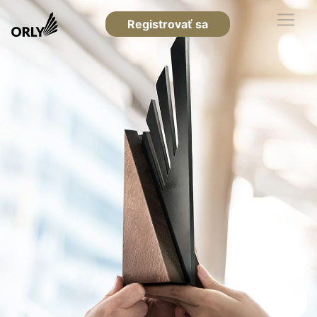
Registrovať sa