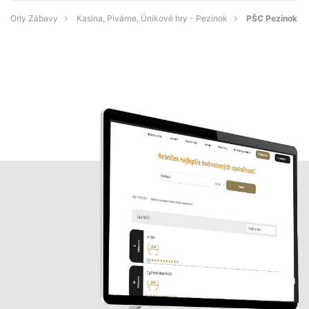
Orly Zábavy
Kasína, Pivárne, Únikové hry - Pezinok
PŠC Pezinok