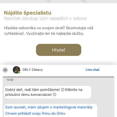
Nájdite špecialistu
Rebríček združuje tých najlepších v odbore
Hľadáte odborníka vo svojom okolí? Skontrolujte náš
vyhľadávač. Využívajte len tie najlepšie služby.
Hľadať
ORLY Zábavy
Live chat
12:02
Organizátor hodnotenia
Hodnotenie
Kontakt
Dobrý deň, radi Vám pomôžeme! 🙂 Kliknite na
Bright Side Solutions sp. z o.
Laureáti
Kontakt
príslušnú tému konverzácie! 🙂
o. sp. k.
Lista
ul. Ruska 22
wszystkich
Wrocław 50-079
Laureatów
Som laureát, mám záujem o marketingové materiály
KRS 0000749100 | Regon
Podmienky
381313360 | NIP 8943132676
Obchodné
Chcem prihlásiť svoju firmu do Orlov
+48 508 492 400
podmienky