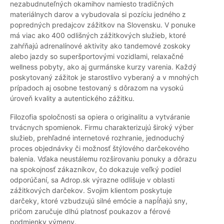
nezabudnuteľných okamihov namiesto tradičných
materiálnych darov a vybudovala si pozíciu jedného z
popredných predajcov zážitkov na Slovensku. V ponuke
má viac ako 400 odlišných zážitkových služieb, ktoré
zahŕňajú adrenalínové aktivity ako tandemové zoskoky
alebo jazdy so superšportovými vozidlami, relaxačné
wellness pobyty, ako aj gurmánske kurzy varenia. Každý
poskytovaný zážitok je starostlivo vyberaný a v mnohých
prípadoch aj osobne testovaný s dôrazom na vysokú
úroveň kvality a autentického zážitku.
Filozofia spoločnosti sa opiera o originalitu a vytváranie
trvácnych spomienok. Firmu charakterizujú široký výber
služieb, prehľadné internetové rozhranie, jednoduchý
proces objednávky či možnosť štýlového darčekového
balenia. Vďaka neustálemu rozširovaniu ponuky a dôrazu
na spokojnosť zákazníkov, čo dokazuje veľký podiel
odporúčaní, sa Adrop.sk výrazne odlišuje v oblasti
zážitkových darčekov. Svojim klientom poskytuje
darčeky, ktoré vzbudzujú silné emócie a napĺňajú sny,
pričom zaručuje dlhú platnosť poukazov a férové
podmienky výmeny.