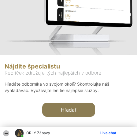
Nájdite špecialistu
Rebríček združuje tých najlepších v odbore
Hľadáte odborníka vo svojom okolí? Skontrolujte náš
vyhľadávač. Využívajte len tie najlepšie služby.
Hľadať
ORLY Zábavy
Live chat