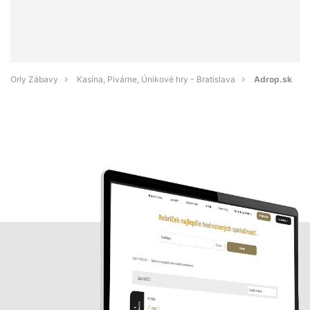
Orly Zábavy
Kasína, Pivárne, Únikové hry - Bratislava
Adrop.sk