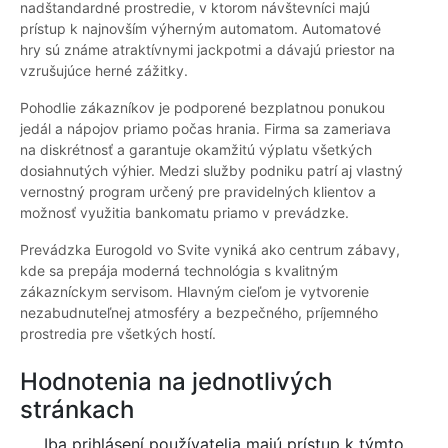
nadštandardné prostredie, v ktorom návštevníci majú
prístup k najnovším výherným automatom. Automatové
hry sú známe atraktívnymi jackpotmi a dávajú priestor na
vzrušujúce herné zážitky.
Pohodlie zákazníkov je podporené bezplatnou ponukou
jedál a nápojov priamo počas hrania. Firma sa zameriava
na diskrétnosť a garantuje okamžitú výplatu všetkých
dosiahnutých výhier. Medzi služby podniku patrí aj vlastný
vernostný program určený pre pravidelných klientov a
možnosť využitia bankomatu priamo v prevádzke.
Prevádzka Eurogold vo Svite vyniká ako centrum zábavy,
kde sa prepája moderná technológia s kvalitným
zákazníckym servisom. Hlavným cieľom je vytvorenie
nezabudnuteľnej atmosféry a bezpečného, príjemného
prostredia pre všetkých hostí.
Hodnotenia na jednotlivých
stránkach
Iba prihlásení používatelia majú prístup k týmto