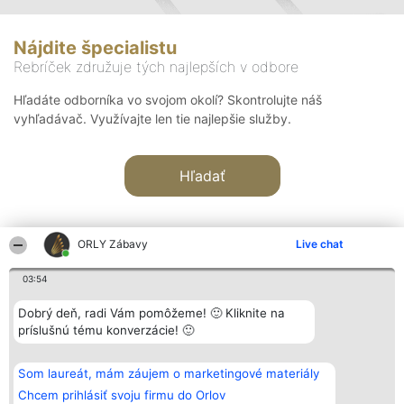
Nájdite špecialistu
Rebríček združuje tých najlepších v odbore
Hľadáte odborníka vo svojom okolí? Skontrolujte náš
vyhľadávač. Využívajte len tie najlepšie služby.
Hľadať
ORLY Zábavy
Live chat
03:54
Organizátor hodnotenia
Hodnotenie
Kontakt
Dobrý deň, radi Vám pomôžeme! 🙂 Kliknite na
Bright Side Solutions sp. z o.
Laureáti
Kontakt
príslušnú tému konverzácie! 🙂
o. sp. k.
Lista
ul. Ruska 22
wszystkich
Wrocław 50-079
Laureatów
Som laureát, mám záujem o marketingové materiály
KRS 0000749100 | Regon
Podmienky
381313360 | NIP 8943132676
Obchodné
Chcem prihlásiť svoju firmu do Orlov
+48 508 492 400
podmienky