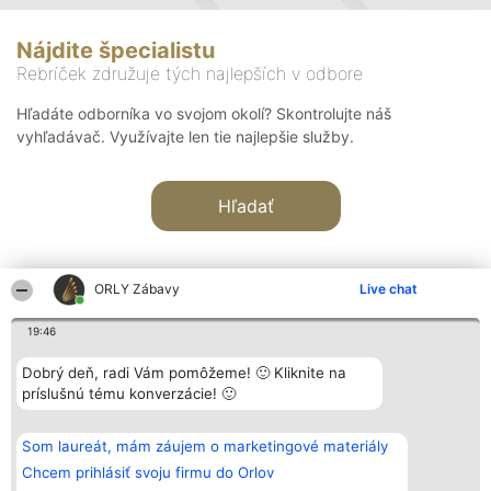
Nájdite špecialistu
Rebríček združuje tých najlepších v odbore
Hľadáte odborníka vo svojom okolí? Skontrolujte náš
vyhľadávač. Využívajte len tie najlepšie služby.
Hľadať
ORLY Zábavy
Live chat
19:46
Organizátor hodnotenia
Hodnotenie
Kontakt
Dobrý deň, radi Vám pomôžeme! 🙂 Kliknite na
Bright Side Solutions sp. z o.
Laureáti
Kontakt
príslušnú tému konverzácie! 🙂
o. sp. k.
Lista
ul. Ruska 22
wszystkich
Wrocław 50-079
Laureatów
Som laureát, mám záujem o marketingové materiály
KRS 0000749100 | Regon
Podmienky
381313360 | NIP 8943132676
Obchodné
Chcem prihlásiť svoju firmu do Orlov
+48 508 492 400
podmienky