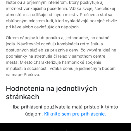
históriou a príjemným interiérom, ktorý poskytuje aj
možnosť vonkajšieho posedenia. Vďaka svojej špecifickej
atmosfére sa odlišuje od iných miest v Prešove a stal sa
obľúbeným miestom ľudí, ktorí vyhľadávajú pokojné chvíle
pri káve alebo osviežujúcich nápojoch.
Okrem nápojov klub ponúka aj jednoduché, no chutné
jedlá. Návštevníci oceňujú kombináciu retro štýlu a
dostupných služieb za priaznivé ceny, čo vytvára ideálne
podmienky na stretnutia či relax v samotnom centre
mesta. Miesto charakterizuje harmonické spojenie
minulosti a súčasnosti, vďaka čomu je jedinečným bodom
na mape Prešova.
Hodnotenia na jednotlivých
stránkach
Iba prihlásení používatelia majú prístup k týmto
údajom.
Kliknite sem pre prihlásenie.