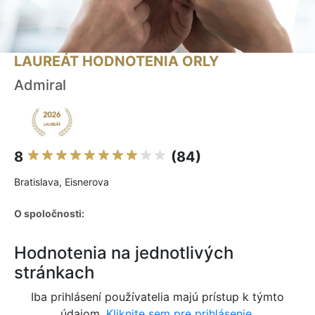
LAUREÁT HODNOTENIA ORLY
Admiral
8
(84)
Bratislava, Eisnerova
O spoločnosti:
Hodnotenia na jednotlivých
stránkach
Iba prihlásení používatelia majú prístup k týmto
údajom.
Kliknite sem pre prihlásenie.