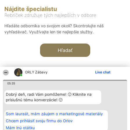
Nájdite špecialistu
Rebríček združuje tých najlepších v odbore
Hľadáte odborníka vo svojom okolí? Skontrolujte náš
vyhľadávač. Využívajte len tie najlepšie služby.
Hľadať
ORLY Zábavy
Live chat
05:35
Organizátor hodnotenia
Hodnotenie
Kontakt
Dobrý deň, radi Vám pomôžeme! 🙂 Kliknite na
Bright Side Solutions sp. z o.
Laureáti
Kontakt
príslušnú tému konverzácie! 🙂
o. sp. k.
Lista
ul. Ruska 22
wszystkich
Wrocław 50-079
Laureatów
Som laureát, mám záujem o marketingové materiály
KRS 0000749100 | Regon
Podmienky
381313360 | NIP 8943132676
Obchodné
Chcem prihlásiť svoju firmu do Orlov
+48 508 492 400
podmienky
Mám inú otátku
Zásady