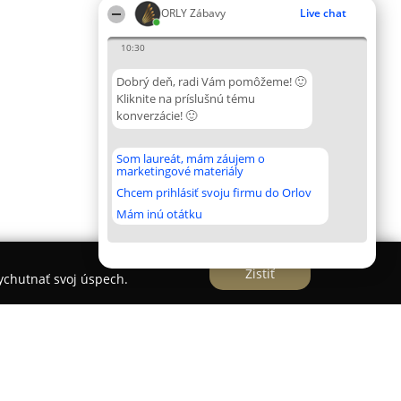
ORLY Zábavy
Live chat
10:30
Dobrý deň, radi Vám pomôžeme! 🙂
Kliknite na príslušnú tému
konverzácie! 🙂
Som laureát, mám záujem o
marketingové materiály
Chcem prihlásiť svoju firmu do Orlov
Mám inú otátku
Zistiť
vychutnať svoj úspech.