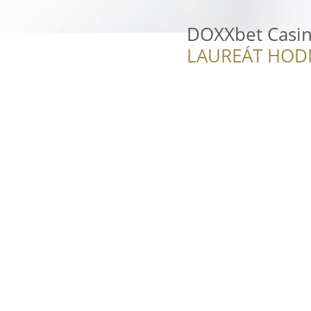
DOXXbet Casin
LAUREÁT HOD