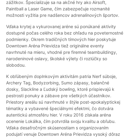
zážitkov. Špecializuje sa na akčné hry ako Airsoft,
Paintball a Laser Game, čím zabezpečuje rozmanité
možnosti vyžitia pre nadšencov adrenalínových športov.
Vďaka krytej a vykurovanej aréne sú ponúkané aktivity
dostupné počas celého roka bez ohľadu na poveternostné
podmienky. Okrem tradičných tímových hier poskytuje
Downtown Aréna Prievidza tiež originálne eventy
navrhnuté na mieru, vhodné pre firemné teambuildingy,
narodeninové oslavy, školské výlety či rozlúčky so
slobodou.
K obľúbeným doplnkovým aktivitám patria Nerf súboje,
Archery Tag, Bodyzorbing, Sumo zápasy, balančné
dosky, Slackline a Ľudský bowling, ktoré prispievajú k
pestrosti ponuky a zábave pre všetkých účastníkov.
Priestory areálu sú navrhnuté v štýle post-apokalyptickej
tématiky a vybavené špeciálnymi efektmi, čo dotvára
autentickú atmosféru hier. V roku 2016 získala aréna
ocenenie Lokálka, čím potvrdila svoju kvalitu a obľubu.
Vďaka desaťročným skúsenostiam s organizovaním
podujatí venuje Downtown Aréna Prievidza vysoký dôraz