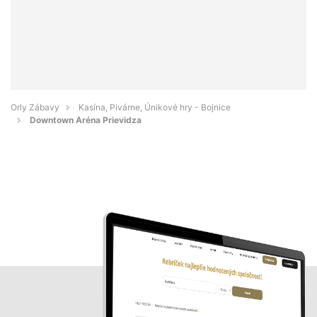
Orly Zábavy
Kasína, Pivárne, Únikové hry - Bojnice
Downtown Aréna Prievidza