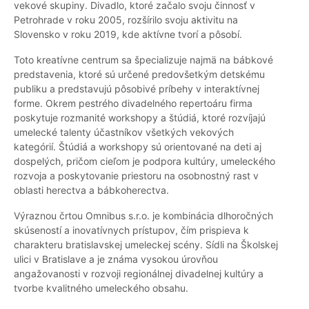
vekové skupiny. Divadlo, ktoré začalo svoju činnosť v
Petrohrade v roku 2005, rozšírilo svoju aktivitu na
Slovensko v roku 2019, kde aktívne tvorí a pôsobí.
Toto kreatívne centrum sa špecializuje najmä na bábkové
predstavenia, ktoré sú určené predovšetkým detskému
publiku a predstavujú pôsobivé príbehy v interaktívnej
forme. Okrem pestrého divadelného repertoáru firma
poskytuje rozmanité workshopy a štúdiá, ktoré rozvíjajú
umelecké talenty účastníkov všetkých vekových
kategórií. Štúdiá a workshopy sú orientované na deti aj
dospelých, pričom cieľom je podpora kultúry, umeleckého
rozvoja a poskytovanie priestoru na osobnostný rast v
oblasti herectva a bábkoherectva.
Výraznou črtou Omnibus s.r.o. je kombinácia dlhoročných
skúseností a inovatívnych prístupov, čím prispieva k
charakteru bratislavskej umeleckej scény. Sídli na Školskej
ulici v Bratislave a je známa vysokou úrovňou
angažovanosti v rozvoji regionálnej divadelnej kultúry a
tvorbe kvalitného umeleckého obsahu.