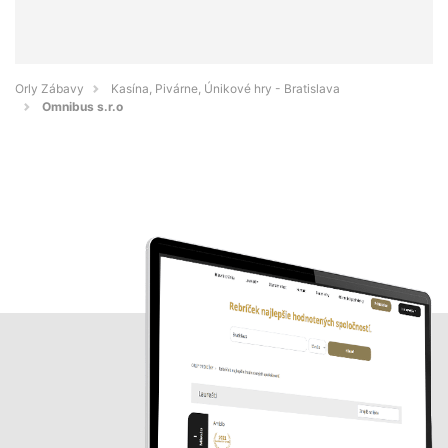
Orly Zábavy
Kasína, Pivárne, Únikové hry - Bratislava
Omnibus s.r.o