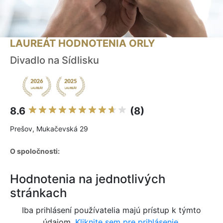
LAUREÁT HODNOTENIA ORLY
Divadlo na Sídlisku
8.6
(8)
Prešov, Mukačevská 29
O spoločnosti:
Hodnotenia na jednotlivých
stránkach
Iba prihlásení používatelia majú prístup k týmto
údajom.
Kliknite sem pre prihlásenie.