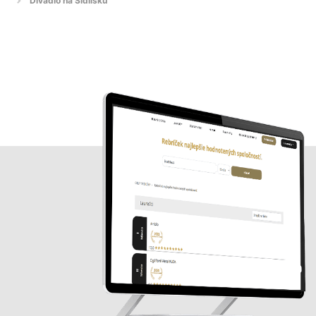
Divadlo na Sídlisku