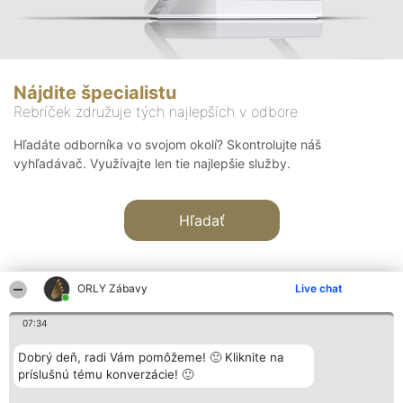
Nájdite špecialistu
Rebríček združuje tých najlepších v odbore
Hľadáte odborníka vo svojom okolí? Skontrolujte náš
vyhľadávač. Využívajte len tie najlepšie služby.
Hľadať
ORLY Zábavy
Live chat
07:34
Organizátor hodnotenia
Hodnotenie
Kontakt
Dobrý deň, radi Vám pomôžeme! 🙂 Kliknite na
Bright Side Solutions sp. z o.
Laureáti
Kontakt
príslušnú tému konverzácie! 🙂
o. sp. k.
Lista
ul. Ruska 22
wszystkich