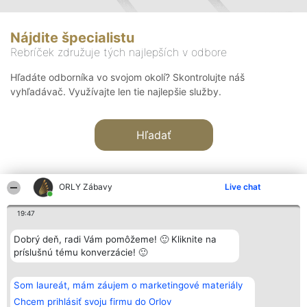
Nájdite špecialistu
Rebríček združuje tých najlepších v odbore
Hľadáte odborníka vo svojom okolí? Skontrolujte náš
vyhľadávač. Využívajte len tie najlepšie služby.
Hľadať
ORLY Zábavy
Live chat
19:47
Organizátor hodnotenia
Hodnotenie
Kontakt
Dobrý deň, radi Vám pomôžeme! 🙂 Kliknite na
Bright Side Solutions sp. z o.
Laureáti
Kontakt
príslušnú tému konverzácie! 🙂
o. sp. k.
Lista
ul. Ruska 22
wszystkich
Wrocław 50-079
Laureatów
Som laureát, mám záujem o marketingové materiály
KRS 0000749100 | Regon
Podmienky
381313360 | NIP 8943132676
Obchodné
Chcem prihlásiť svoju firmu do Orlov