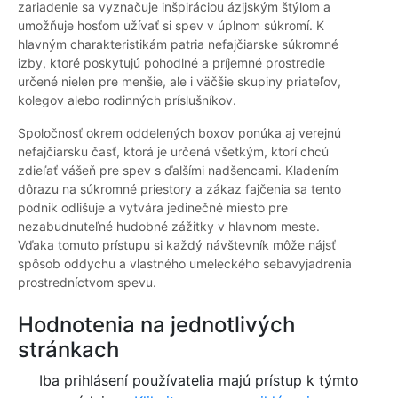
zariadenie sa vyznačuje inšpiráciou ázijským štýlom a
umožňuje hosťom užívať si spev v úplnom súkromí. K
hlavným charakteristikám patria nefajčiarske súkromné
izby, ktoré poskytujú pohodlné a príjemné prostredie
určené nielen pre menšie, ale i väčšie skupiny priateľov,
kolegov alebo rodinných príslušníkov.
Spoločnosť okrem oddelených boxov ponúka aj verejnú
nefajčiarsku časť, ktorá je určená všetkým, ktorí chcú
zdieľať vášeň pre spev s ďalšími nadšencami. Kladením
dôrazu na súkromné priestory a zákaz fajčenia sa tento
podnik odlišuje a vytvára jedinečné miesto pre
nezabudnuteľné hudobné zážitky v hlavnom meste.
Vďaka tomuto prístupu si každý návštevník môže nájsť
spôsob oddychu a vlastného umeleckého sebavyjadrenia
prostredníctvom spevu.
Hodnotenia na jednotlivých
stránkach
Iba prihlásení používatelia majú prístup k týmto