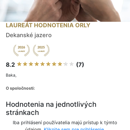
LAUREÁT HODNOTENIA ORLY
Dekanské jazero
8.2
(7)
Baka,
O spoločnosti:
Hodnotenia na jednotlivých
stránkach
Iba prihlásení používatelia majú prístup k týmto
údajom.
Kliknite sem pre prihlásenie.