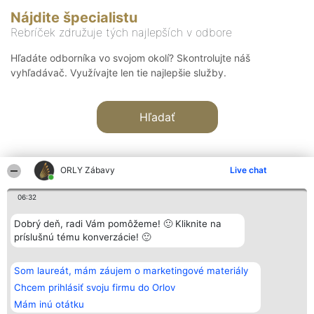
Nájdite špecialistu
Rebríček združuje tých najlepších v odbore
Hľadáte odborníka vo svojom okolí? Skontrolujte náš
vyhľadávač. Využívajte len tie najlepšie služby.
Hľadať
ORLY Zábavy
Live chat
06:32
Organizátor hodnotenia
Hodnotenie
Kontakt
Dobrý deň, radi Vám pomôžeme! 🙂 Kliknite na
Bright Side Solutions sp. z o.
Laureáti
Kontakt
príslušnú tému konverzácie! 🙂
o. sp. k.
Lista
ul. Ruska 22
wszystkich
Wrocław 50-079
Laureatów
Som laureát, mám záujem o marketingové materiály
KRS 0000749100 | Regon
Podmienky
381313360 | NIP 8943132676
Obchodné
Chcem prihlásiť svoju firmu do Orlov
+48 508 492 400
podmienky
Mám inú otátku
Zásady