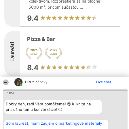
kolektívom. Rozprestiera sa na ploche
5000 m², pričom súčasťou ...
9.4
Pizza & Bar
Laureáti
8.4
ORLY Zábavy
Live chat
Organizátor hodnotenia
Hodnotenie
Kontakt
Bright Side Solutions sp. z o.
Laureáti
Kontakt
11:54
o. sp. k.
Lista
ul. Ruska 22
wszystkich
Dobrý deň, radi Vám pomôžeme! 🙂 Kliknite na
Wrocław 50-079
Laureatów
príslušnú tému konverzácie! 🙂
KRS 0000749100 | Regon
Podmienky
381313360 | NIP 8943132676
Obchodné
+48 508 492 400
podmienky
Zásady
Som laureát, mám záujem o marketingové materiály
ochrany