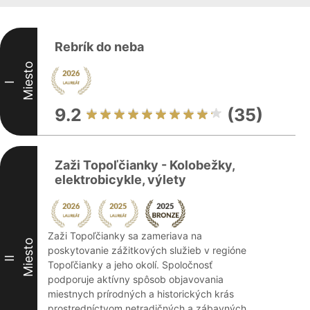
Rebrík do neba
Miesto
I
9.2
(35)
Zaži Topoľčianky - Kolobežky,
elektrobicykle, výlety
Zaži Topoľčianky sa zameriava na
Miesto
poskytovanie zážitkových služieb v regióne
II
Topoľčianky a jeho okolí. Spoločnosť
podporuje aktívny spôsob objavovania
miestnych prírodných a historických krás
prostredníctvom netradičných a zábavných