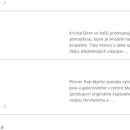
Krčma Dírer vo Valči predstav
atmosférou, ktoré je vhodné na
priateľmi. Toto miesto v sebe 
škálu alkoholických nápojov, ...
Pilsner Pub Martin ponúka výn
piva a gastronómie v centre Ma
sprístupnil originálne čapované
svojou čerstvosťou a ...
ia