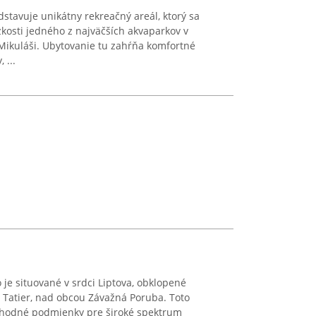
dstavuje unikátny rekreačný areál, ktorý sa
kosti jedného z najväčších akvaparkov v
Mikuláši. Ubytovanie tu zahŕňa komfortné
 ...
o je situované v srdci Liptova, obklopené
Tatier, nad obcou Závažná Poruba. Toto
vhodné podmienky pre široké spektrum