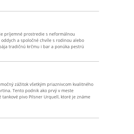
uje príjemné prostredie s neformálnou
 oddych a spoločné chvíle s rodinou alebo
spája tradičnú krčmu i bar a ponúka pestrú
imočný zážitok všetkým priaznivcom kvalitného
rtina. Tento podnik ako prvý v meste
 tankové pivo Pilsner Urquell, ktoré je známe