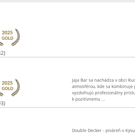
32)
Jaja Bar sa nachádza v obci Ru
atmosférou, kde sa kombinuje p
vyzdvihujú profesionálny príst
k pozitívnemu ...
93)
Double Decker - piváreň v Kys