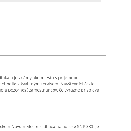
dinka a je známy ako miesto s príjemnou
ohodlie s kvalitným servisom. Návštevníci často
up a pozornosť zamestnancov, čo výrazne prispieva
uckom Novom Meste, sídliaca na adrese SNP 383, je