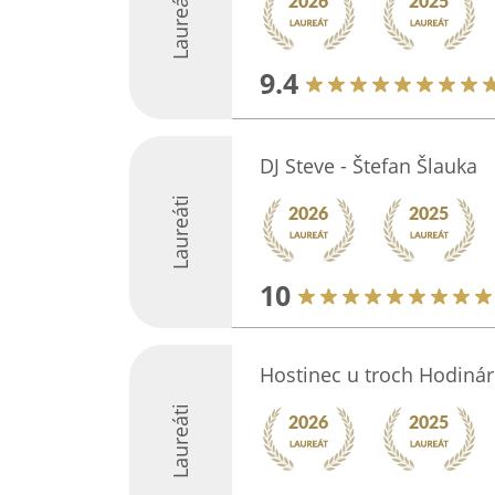
Laureáti
9.4
DJ Steve - Štefan Šlauka
Laureáti
10
Hostinec u troch Hodiná
Laureáti