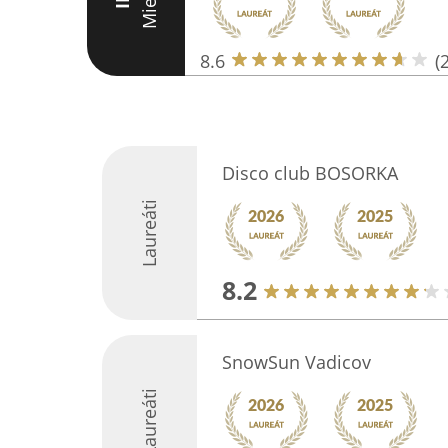
Miesto
III
8.6
(
Disco club BOSORKA
Laureáti
8.2
SnowSun Vadicov
Laureáti