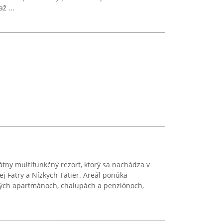
ž ...
átny multifunkčný rezort, ktorý sa nachádza v
ej Fatry a Nízkych Tatier. Areál ponúka
ných apartmánoch, chalupách a penziónoch,