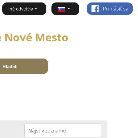
Prihlásiť sa
Iné odvetvia
ké Nové Mesto
Hľadať