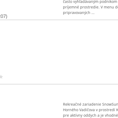
často vyhľadávaným podnikom p
príjemné prostredie. V menu d
pripravovaných ...
207)
Rekreačné zariadenie SnowSun 
Horného Vadičova v prostredí 
pre aktívny oddych a je vhodn