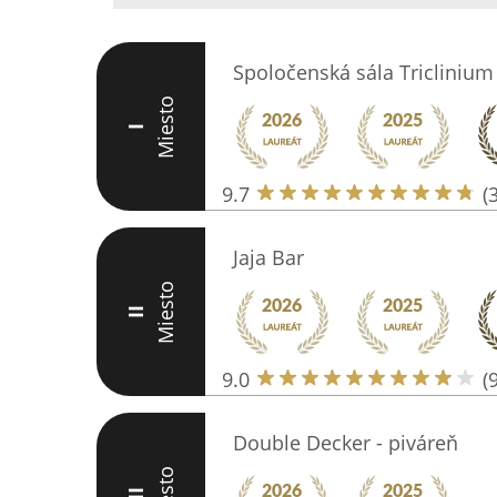
Spoločenská sála Triclinium
Miesto
I
9.7
(
Jaja Bar
Miesto
II
9.0
(
Double Decker - piváreň