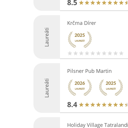
8.5
Krčma Dírer
Laureáti
Pilsner Pub Martin
Laureáti
8.4
Holiday Village Tatraland