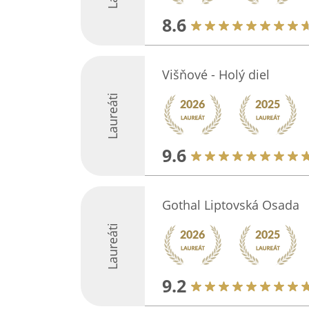
8.6
Višňové - Holý diel
Laureáti
9.6
Gothal Liptovská Osada
Laureáti
9.2