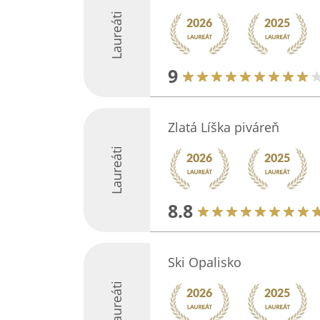
Laureáti
9
Zlatá Líška piváreň
Laureáti
8.8
Ski Opalisko
Laureáti