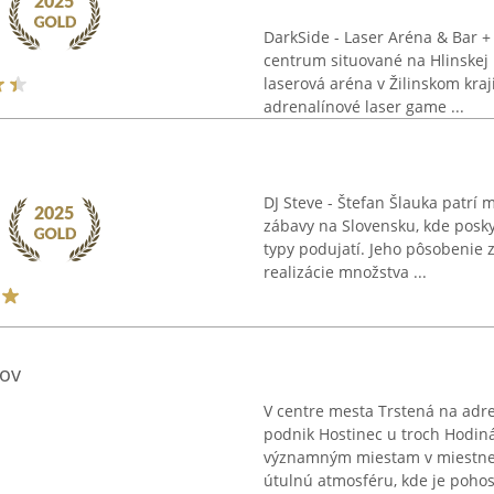
DarkSide - Laser Aréna & Bar 
centrum situované na Hlinskej 1
laserová aréna v Žilinskom kra
adrenalínové laser game ...
DJ Steve - Štefan Šlauka patrí 
zábavy na Slovensku, kde posky
typy podujatí. Jeho pôsobenie z
realizácie množstva ...
rov
V centre mesta Trstená na adr
podnik Hostinec u troch Hodinár
významným miestam v miestnej 
útulnú atmosféru, kde je pohost