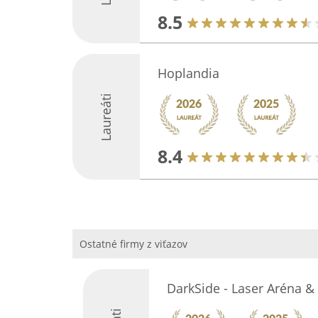
8.5
Hoplandia
Laureáti
8.4
Ostatné firmy z viťazov
DarkSide - Laser Aréna & 