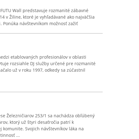
+ FUTU Wall predstavuje rozmanité zábavné
4 v Žiline, ktoré je vyhľadávané ako najväčšia
ji. Ponúka návštevníkom možnosť zažiť
medzi etablovaných profesionálov v oblasti
tuje rozsiahle DJ služby určené pre rozmanité
ačalo už v roku 1997, odkedy sa zúčastnil
ese Železničiarov 253/1 sa nachádza obľúbený
ov, ktorý už štyri desaťročia patrí k
komunite. Svojich návštevníkov láka na
innosť ...