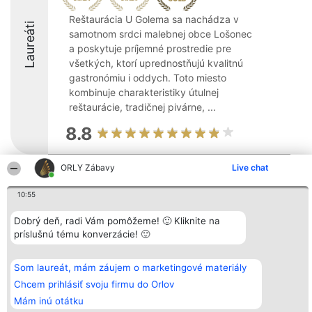
Reštaurácia U Golema sa nachádza v
Laureáti
samotnom srdci malebnej obce Lošonec
a poskytuje príjemné prostredie pre
všetkých, ktorí uprednostňujú kvalitnú
gastronómiu i oddych. Toto miesto
kombinuje charakteristiky útulnej
reštaurácie, tradičnej pivárne, ...
8.8
ORLY Zábavy
Live chat
Organizátor hodnotenia
Hodnotenie
Kontakt
Bright Side Solutions sp. z o.
Laureáti
Kontakt
10:55
o. sp. k.
Lista
ul. Ruska 22
wszystkich
Dobrý deň, radi Vám pomôžeme! 🙂 Kliknite na
Wrocław 50-079
Laureatów
príslušnú tému konverzácie! 🙂
KRS 0000749100 | Regon
Podmienky
381313360 | NIP 8943132676
Obchodné
+48 508 492 400
podmienky
Zásady
Som laureát, mám záujem o marketingové materiály
ochrany
Chcem prihlásiť svoju firmu do Orlov
osobných
údajov
Mám inú otátku